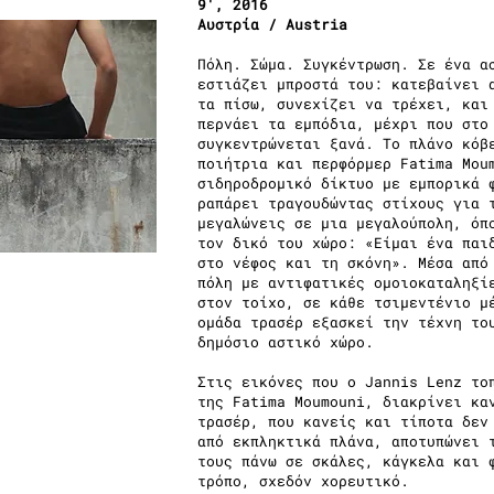
9', 2016
Αυστρία / Austria
Πόλη. Σώμα. Συγκέντρωση. Σε ένα α
εστιάζει μπροστά του: κατεβαίνει 
τα πίσω, συνεχίζει να τρέχει, και
περνάει τα εμπόδια, μέχρι που στο
συγκεντρώνεται ξανά. Το πλάνο κόβ
ποιήτρια και περφόρμερ Fatima Mou
σιδηροδρομικό δίκτυο με εμπορικά 
ραπάρει τραγουδώντας στίχους για 
μεγαλώνεις σε μια μεγαλούπολη, όπ
τον δικό του χώρο: «Είμαι ένα παι
στο νέφος και τη σκόνη». Μέσα από
πόλη με αντιφατικές ομοιοκαταληξί
στον τοίχο, σε κάθε τσιμεντένιο μ
ομάδα τρασέρ εξασκεί την τέχνη το
δημόσιο αστικό χώρο.
Στις εικόνες που ο Jannis Lenz το
της Fatima Moumouni, διακρίνει κα
τρασέρ, που κανείς και τίποτα δεν
από εκπληκτικά πλάνα, αποτυπώνει 
τους πάνω σε σκάλες, κάγκελα και 
τρόπο, σχεδόν χορευτικό.