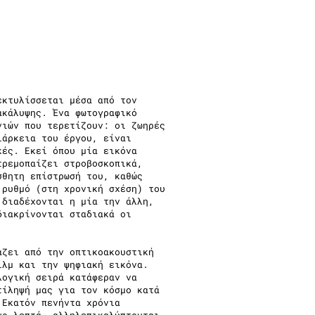
εκτυλίσσεται μέσα από τον
ακάλυψης. Ένα φωτογραφικό
νιών που τερετίζουν: οι ζωηρές
ιάρκεια του έργου, είναι
κές. Εκεί όπου μία εικόνα
τρεμοπαίζει στροβοσκοπικά,
σθητη επίστρωσή του, καθώς
 ρυθμό (στη χρονική σχέση) του
 διαδέχονται η μία την άλλη,
διακρίνονται σταδιακά οι
άζει από την οπτικοακουστική
ιλμ και την ψηφιακή εικόνα.
λογική σειρά κατάφεραν να
τίληψή μας για τον κόσμο κατά
 Εκατόν πενήντα χρόνια