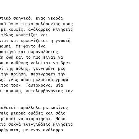
στικό σκηνικό, ένας νεαρός
από έναν τοίχο ρολάροντας προς
 με κομψές, ανάλαφρες κινήσεις
 τέλος γονατίζει και
εται και εμφανίζεται η γνωστή
mouni. Με φόντο ένα
φορτηγά και ουρανοξύστες,
τη ζωή και το πώς είναι να
ου ο καθένας καλείται να βρει
δί της πόλης, γεννημένη μες
 την ποίηση, περιγράφει την
ες: «Δες πόσο μελωδικά γράφω
έτρο του». Ταυτόχρονα, μία
υ παρκούρ, καταλαμβάνοντας τον
ποθετεί παράλληλα με εκείνες
νείς μικρές ομάδες και σόλο
 μπορεί να σταματήσει. Μέσα
τις συχνά ιλιγγιώδεις κινήσεις
φράγματα, με έναν ανάλαφρο