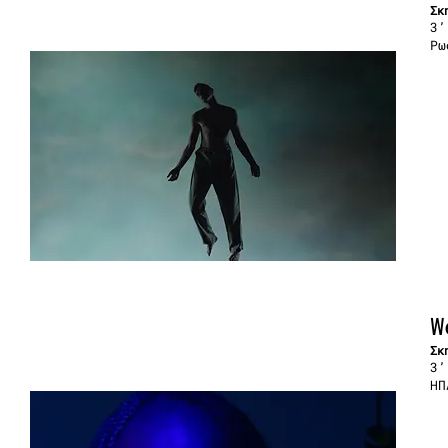
Σκ
3’
Ρω
W
Σκ
3’
ΗΠ