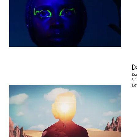
D
Σκ
3’
Ισ