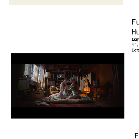
F
H
Σκη
4’,
Ισπ
F