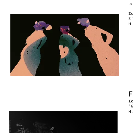
“
Σκ
3
Η
F
Σκ
’
Η