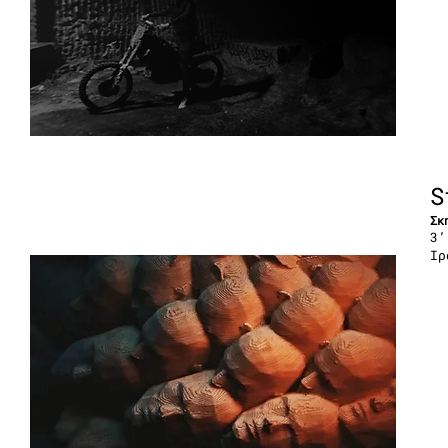
S
Σκ
3’
Ιρ