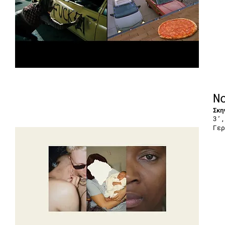
N
Σκη
3’,
Γερ