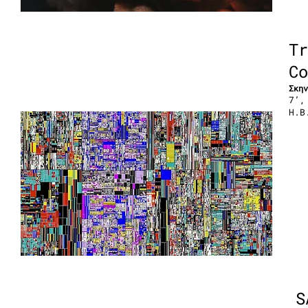
Tr
Co
Σκην
7’,
Η.Β
S