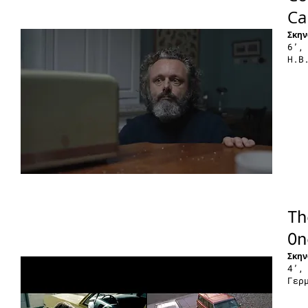
Ca
Σκην
6’,
H.B
Th
On
Σκην
4’,
Γερ