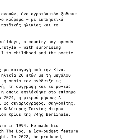
ιακοπών, ένα αγροτόπαιδο ξοδεύει
νο κούρεμα – με εκπληκτικά
 παιδικής ηλικίας και το
holidays, a country boy spends
irstyle – with surprising
ll to childhood and the poetic
ς με καταγωγή από την Κίνα.
 ηλικία 20 ετών με τη μεγάλου
, η οποία τον ανέδειξε ως
γή, τη συγγραφή και το μοντάζ
 η οποία επιλέχθηκε στο επίσημο
ο 2024, η μικρού μήκους A
ι ως σεναριογράφος, σκηνοθέτης,
ο Καλύτερης Ταινίας Μικρού
ion Kplus της 74ης Berlinale.
orn in 1994. He made his
th The Dog, a low-budget feature
ght. In 2023, he produced,