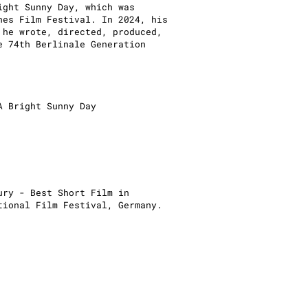
ight Sunny Day, which was
nes Film Festival. In 2024, his
 he wrote, directed, produced,
e 74th Berlinale Generation
 A Bright Sunny Day
ury - Best Short Film in
ational Film Festival, Germany.