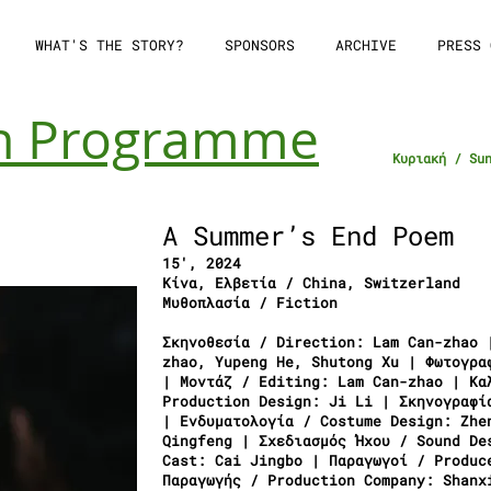
WHAT'S THE STORY?
SPONSORS
ARCHIVE
PRESS 
n Programme
Κυριακή / Su
A Summer’s End Poem
15′, 2024
Κίνα, Ελβετία / China, Switzerland
Μυθοπλασία / Fiction
Σκηνοθεσία / Direction: Lam Can-zhao 
zhao, Yupeng He, Shutong Xu | Φωτογρα
| Μοντάζ / Editing: Lam Can-zhao | Κα
Production Design: Ji Li | Σκηνογραφί
| Ενδυματολογία / Costume Design: Zhe
Qingfeng | Σχεδιασμός Ήχου / Sound De
Cast: Cai Jingbo | Παραγωγοί / Produc
Παραγωγής / Production Company: Shanx