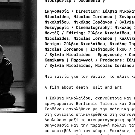
Ντοκιμαντέρ / Documentary
Σκηνοθεσία / Direction: Σύλβια Νικολα
Nicolaides, Nicolas Iordanou | Σενάρι
Νικολαΐδου, Νικόλας Ιορδάνου / Sylvia
Φωτογραφία / Cinematography: Νικόλας 
Μοντάζ / Editing: Σύλβια Νικολαΐδου, 
Nicolaides, Nicolas Iordanou | Καλλιτ
Design: Σύλβια Νικολαΐδου, Νικόλας Ιο
Nicolas Iordanou | Σχεδιασμός Ήχου / 
/ Sylvia Nicolaides | Ερμηνευτές / Ca
Kamikawa | Παραγωγοί / Producers: Σύλ
/ Sylvia Nicolaides, Nicolas Iordano
Μια ταινία για τον θάνατο, το αλάτι κ
A film about death, salt and art.
H Σύλβια Νικολαΐδου, σκηνοθέτρια και 
προγραμμάτων Berlinale Talents και Sa
Ιορδάνου ασχολήθηκε με την πολεμική φ
στη συνέχεια επικεντρώθηκε στη σκηνοθ
Δουλεύουν μαζί ως κινηματογραφική ομά
σκηνοθεσία και την παραγωγή πολλών τα
σε φεστιβάλ ανά τον κόσμο. Επιπλέον, 