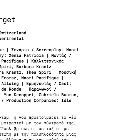
rget
Switzerland
perimental
ue | Σενάριο / Screenplay: Naomi
hy: Xenia Patricia | Μοντάζ /
 Pacifique | Καλλιτεχνικός
Spiri, Barbara Krantz |
ra Krantz, Thea Spiri | Μουσική
 Fromaz, Naomi Pacifique |
 Alloing | Ερμηνευτές / Cast:
 de Ronde | Παραγωγοί /
, Yan Decoppet, Gabriela Busman,
 / Production Companies: Idle
νταμ, η Λου προετοιμάζει το νέο
 μοιραστεί με τον σύντροφό της,
Τζόελ βρίσκεται σε ταξίδι με
έτωπη με την πολυπλοκότητα μιας
το βλέμμα προς τον ρυθμό της