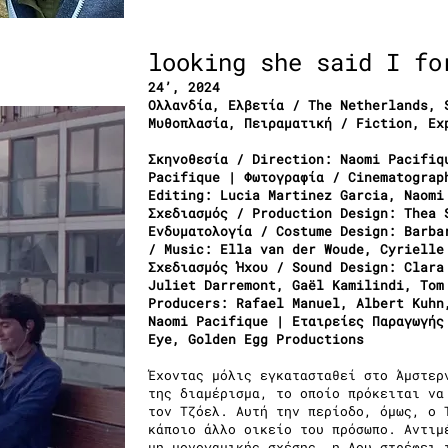
looking she said I fo
24’, 2024
Ολλανδία, Ελβετία / The Netherlands, 
Μυθοπλασία, Πειραματική / Fiction, Ex
Σκηνοθεσία / Direction: Naomi Pacifiq
Pacifique | Φωτογραφία / Cinematograp
Editing: Lucia Martinez Garcia, Naomi
Σχεδιασμός / Production Design: Thea 
Ενδυματολογία / Costume Design: Barba
/ Music: Ella van der Woude, Cyrielle
Σχεδιασμός Ήχου / Sound Design: Clara
Juliet Darremont, Gaël Kamilindi, Tom
Producers: Rafael Manuel, Albert Kuhn
Naomi Pacifique | Εταιρείες Παραγωγής
Eye, Golden Egg Productions
Έχοντας μόλις εγκατασταθεί στο Άμστερ
της διαμέρισμα, το οποίο πρόκειται να
τον Τζόελ. Αυτή την περίοδο, όμως, ο 
κάποιο άλλο οικείο του πρόσωπο. Αντιμ
μη μονογαμικής σχέσης, η Λου στρέφει 