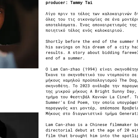
producer: Tammy Tai
Λίγο πριν το τέλος των καλοκαιρινών δ
όλες του τις οικονομίες σε ένα μοντέρ
αποτελέσματα. Ένας αποχαιρετισμός της
ποιητικό τέλος ενός καλοκαιριού.
Shortly before the end of the summer 
his savings on his dream of a city ha
results. A story about bidding farewe
end of a summer.
O Lam Can-zhao (1994) είναι σκηνοθέτη
Έκανε το σκηνοθετικό του ντεμπούτο σε
μήκους χαμηλού προϋπολογισμού The Dog
σκηνοθέτη. Το 2023 ανέλαβε την παραγω
της μικρού μήκους A Bright Sunny Day,
τμήμα του Φεστιβάλ Καννών La Cinef. Τ
Summer's End Poem, την οποία υπογράφε
παραγωγός και μοντέρ, απέσπασε Βραβεί
Μήκους στο διαγωνιστικό τμήμα Generat
Lam Can-zhao is a Chinese filmmaker b
directorial debut at the age of 20 wi
film that brought him into the spotli