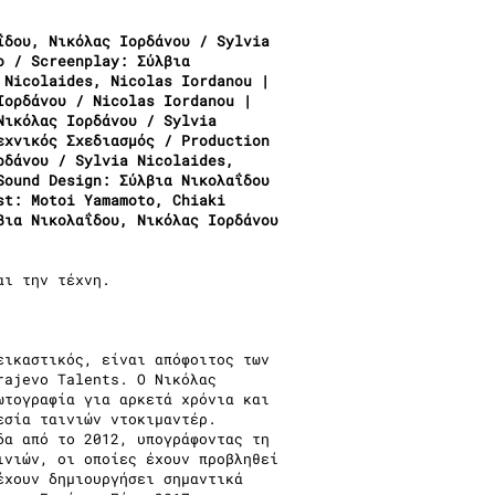
ΐδου, Νικόλας Ιορδάνου / Sylvia
ο / Screenplay: Σύλβια
 Nicolaides, Nicolas Iordanou |
Ιορδάνου / Nicolas Iordanou |
Νικόλας Ιορδάνου / Sylvia
εχνικός Σχεδιασμός / Production
ρδάνου / Sylvia Nicolaides,
Sound Design: Σύλβια Νικολαΐδου
st: Motoi Yamamoto, Chiaki
βια Νικολαΐδου, Νικόλας Ιορδάνου
u
αι την τέχνη.
εικαστικός, είναι απόφοιτος των
rajevo Talents. Ο Νικόλας
ωτογραφία για αρκετά χρόνια και
εσία ταινιών ντοκιμαντέρ.
δα από το 2012, υπογράφοντας τη
ινιών, οι οποίες έχουν προβληθεί
έχουν δημιουργήσει σημαντικά