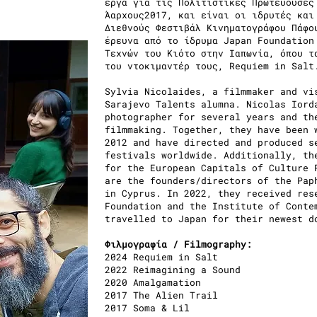
έργα για τις Πολιτιστικές Πρωτεύουσες
Άαρχους2017, και είναι οι ιδρυτές και
Διεθνούς Φεστιβάλ Κινηματογράφου Πάφο
έρευνα από το ίδρυμα Japan Foundation
Τεχνών του Κιότο στην Ιαπωνία, όπου τ
του ντοκιμαντέρ τους, Requiem in Salt
Sylvia Nicolaides, a filmmaker and vi
Sarajevo Talents alumna. Nicolas Iord
photographer for several years and th
filmmaking. Together, they have been 
2012 and have directed and produced s
festivals worldwide. Additionally, th
for the European Capitals of Culture 
are the founders/directors of the Pap
in Cyprus. In 2022, they received res
Foundation and the Institute of Conte
travelled to Japan for their newest d
Φιλμογραφία / Filmography:
2024 Requiem in Salt
2022 Reimagining a Sound
2020 Amalgamation
2017 The Alien Trail
2017 Soma & Lil