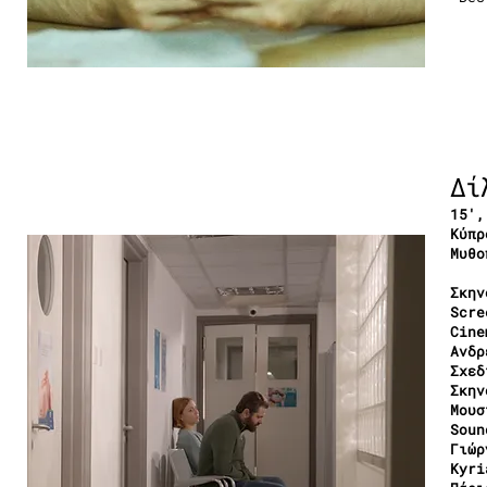
Δί
15′,
Κύπρ
Μυθο
Σκην
Scre
Cine
Ανδρ
Σχεδ
Σκην
Μουσ
Soun
Γιώρ
Kyri