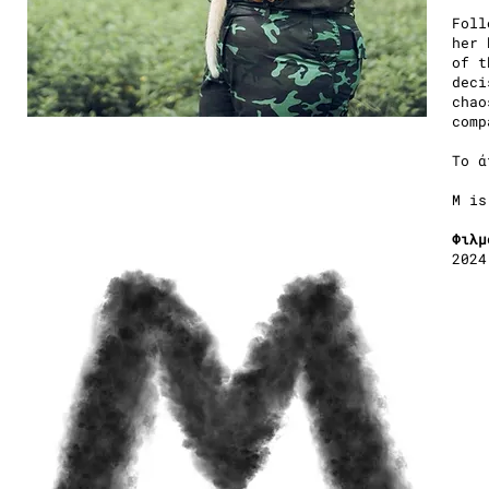
Foll
her 
of t
deci
chao
comp
Το ά
M is
Φιλμ
2024