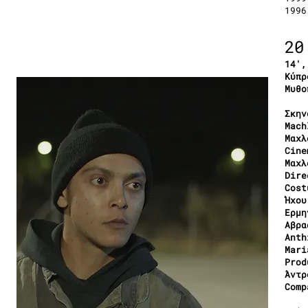
1996
20
14′,
Κύπρ
Μυθο
Σκην
Mach
Μαχλ
Cine
Μαχλ
Dire
Cost
Ήχου
Ερμη
Αβρα
Anth
Mari
Prod
Άντρ
Comp