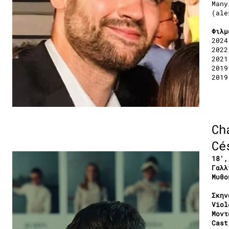
Many
(ale
Φιλμ
2024
2022
2021
2019
2019
Ch
Cé
18′,
Γαλλ
Μυθο
Σκην
Viol
Μοντ
Cast