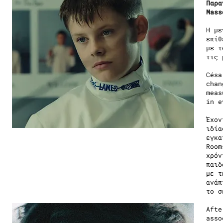
Παρα
Mass
Η με
επίθ
με τ
τις 
Césa
chan
meas
in e
Έχον
ιδία
εγκα
Room
χρόν
παιδ
με τ
ανάπ
το σ
Afte
asso