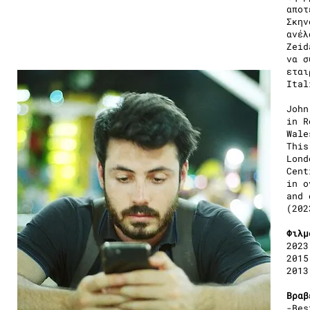
αποτ
Σκην
ανέλ
Zeid
να σ
εται
Ital
John
in R
Wale
This
Lond
Cent
in o
and 
(202
Φιλμ
2023
2015
2013
Βραβ
-Bes