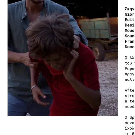
Σκην
Gior
Edit
Desi
Μουσ
Soun
Fran
Dome
Ο Άλ
του 
Ραφα
πραγ
παλι
Afte
stru
a te
need
Ο βρ
σενα
Σχολ
τη β