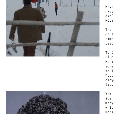
Μονα
ηχογ
ακού
Μόρι
The 
of t
time
teac
To έ
θέμα
Με τ
τοπι
YouT
Προγ
διαγ
διαν
Yaku
iden
many
whic
Morî