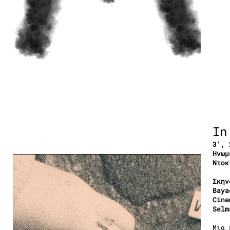
In
3′, 
Ηνωμ
Ντοκ
Σκην
Baya
Cine
Selm
Μια 