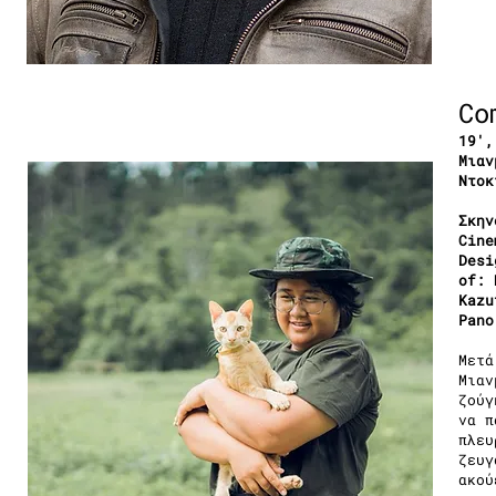
Co
19′,
Μιαν
Ντοκ
Σκην
Cine
Desi
of: 
Kazu
Pano
Μετά
Μιαν
ζούγ
να π
πλευ
ζευγ
ακού