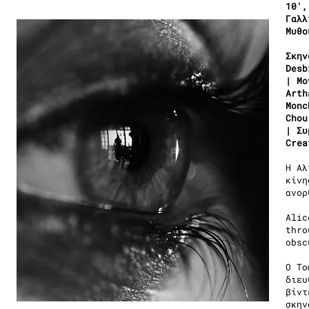
10′,
Γαλλ
Μυθο
Σκην
Desb
| Μο
Arth
Monc
Chou
| Συ
Crea
Η Αλ
κίνη
ανορ
Alic
thro
obsc
Ο To
διευ
βίντ
σκην