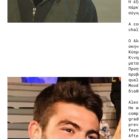
Η έξ
πάρκ
σύγχ
A co
chal
Ο Αλ
σκην
Κύπρ
Κινη
μετα
Προη
προβ
qual
Mood
διαθ
Alex
He w
comp
grad
prev
feat
Afte