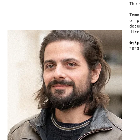
The 
Toma
of p
docu
dire
Φιλμ
2023