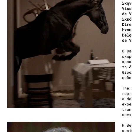
Σκην
Viss
de V
Σχεδ
Dire
Ήχου
Delg
de V
Ο θε
εκπρ
πρακ
τη δ
θερα
ευδα
The 
repr
a da
expe
tran
unex
H Be
κυρί