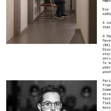
Πάρι
Ένα 
καθο
A co
that
Ο Πά
Πανε
(BA)
Disc
στην
οπτι
Το π
μπάν
μουσ
Pari
from
Comm
dire
fest
fiel
musi