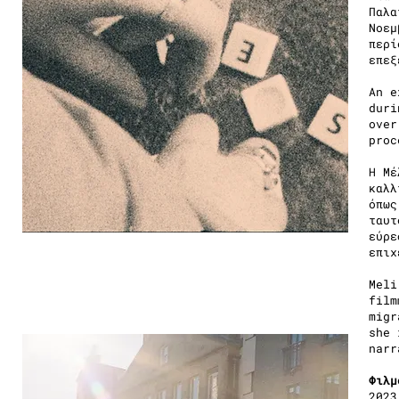
Παλα
Νοεμ
περί
επεξ
Αn e
duri
over
proc
Η Μέ
καλλ
όπως
ταυτ
εύρε
επιχ
Meli
film
migr
she 
narr
Φιλμ
2023