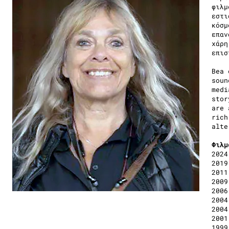
φιλμ
εστι
κόσμ
επαν
χάρη
επισ
Bea 
soun
medi
stor
are 
rich
alte
Φιλμ
2024
2019
2011
2009
2006
2004
2004
2001
1999