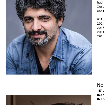
had 
Inte
cont
Φιλμ
202
201
201
2013
No
15′,
Ολλα
Πειρ