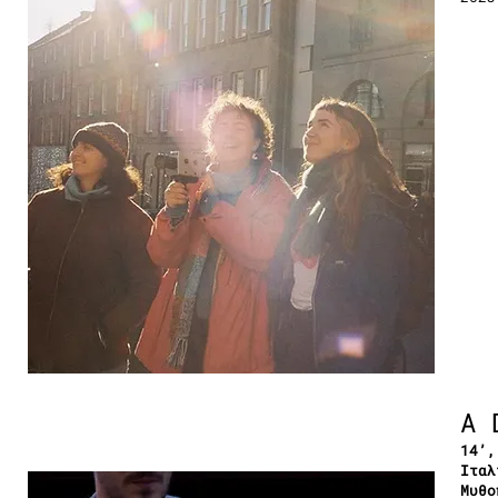
A 
14’,
Ιταλ
Μυθο