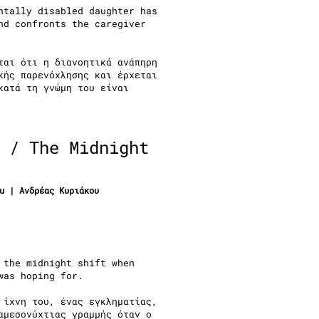
ntally disabled daughter has
nd confronts the caregiver
ται ότι η διανοητικά ανάπηρη
κής παρενόχλησης και έρχεται
κατά τη γνώμη του είναι
 / The Midnight
ou | Ανδρέας Κυριάκου
 the midnight shift when
was hoping for.
 ίχνη του, ένας εγκληματίας,
αμεσονύχτιας γραμμής όταν ο