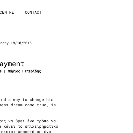
CENTRE
CONTACT
nday 18/10/2015
ayment
s | Μάριος Πιπερίδης
ind a way to change his
ness dream come true, is
τας να βρει ένα τρόπο να
α κάνει το επιχειρηματικό
ίσκεται μπροστά σε ένα