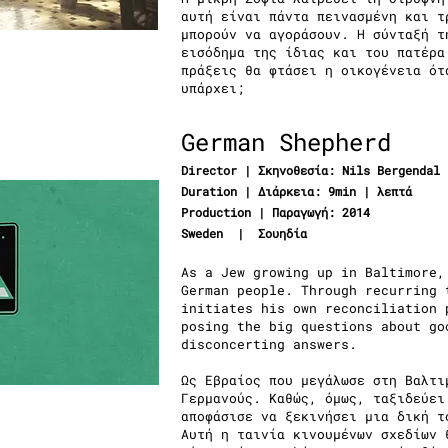
αυτή είναι πάντα πεινασμένη και τ
μπορούν να αγοράσουν. Η σύνταξή τ
εισόδημα της ίδιας και του πατέρα
πράξεις θα φτάσει η οικογένεια ότ
υπάρχει;
German Shepherd
Director | Σκηνοθεσία:
Nils Bergendal
Duration | Διάρκεια: 9min | λεπτά
Production | Παραγωγή: 2014
Sweden | Σουηδία
As a Jew growing up in Baltimore,
German people. Through recurring 
initiates his own reconciliation 
posing the big questions about go
disconcerting answers.
Ως Εβραίος που μεγάλωσε στη Βαλτι
Γερμανούς. Καθώς, όμως, ταξιδεύει
αποφάσισε να ξεκινήσει μια δική τ
Αυτή η ταινία κινουμένων σχεδίων 