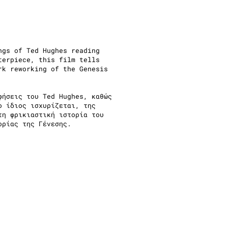
ngs of Ted Hughes reading
terpiece, this film tells
rk reworking of the Genesis
φήσεις του Ted Hughes, καθώς
ο ίδιος ισχυρίζεται, της
τη φρικιαστική ιστορία του
ορίας της Γένεσης.