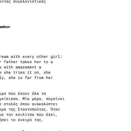
οντας συγκλονιστικές
ambon
ream with every other girl:
r father takes her to a
s with amazement a
e she tries it on, she
ly, she is far from her
ιρο που έχουν όλα τα
γκίπισσα. Μία μέρα, πηγαίνει
ε στολές όπου ανακαλύπτει
εμα της Σταχτοπούτας. Όταν
με την κοιλίτσα που έχει,
ήσει το όνειρό της.