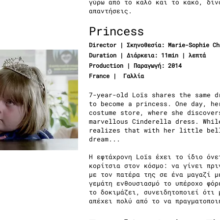
γύρω από το καλό και το κακό, δίν
απαντήσεις.
Princess
Director | Σκηνοθεσία:
Marie-Sophie Ch
Duration | Διάρκεια: 11min | λεπτά
Production | Παραγωγή: 2014
France | Γαλλία
7-year-old Loïs shares the same d
to become a princess. One day, he
costume store, where she discover
marvellous Cinderella dress. Whil
realizes that with her little bel
dream...
Η εφτάχρονη Loïs έχει το ίδιο όνε
κορίτσια στον κόσμο: να γίνει πρι
με τον πατέρα της σε ένα μαγαζί μ
γεμάτη ενθουσιασμό το υπέροχο φόρ
το δοκιμάζει, συνειδητοποιεί ότι 
απέχει πολύ από το να πραγματοποι