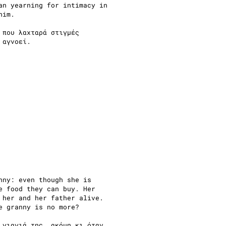
an yearning for intimacy in
him.
 που λαχταρά στιγμές
 αγνοεί.
nny: even though she is
e food they can buy. Her
 her and her father alive.
ce granny is no more?
 γιαγιά της, ακόμη κι όταν