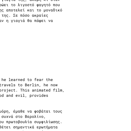
ρώει το λιγοστό φαγητό που
ης αποτελεί και το μοναδικό
 της. Σε πόσο ακραίες
αν η γιαγιά θα πάψει να
 he learned to fear the
travels to Berlin, he now
project. This animated film,
od and evil, provides
μόρη, έμαθε να φοβάται τους
 συχνά στο Βερολίνο,
ου πρωτοβουλία συμφιλίωσης.
θέτει σημαντικά ερωτήματα