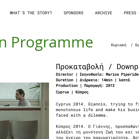
WHAT'S THE STORY?
SPONSORS
ARCHIVE
PRESS 
in Programme
Κυριακή / Su
Προκαταβολή / Downp
Director | Σκηνοθεσία:
Marios Piperide
Duration | Διάρκεια: 14min | λεπτά
Production | Παραγωγή: 2013
Cyprus | Κύπρος
Cyprus 2014. Giannis, trying to f
monotonous life and make his busi
faced with a dilemma.
Κύπρος 2014. Ο Γιάννης, προσπαθών
αλλάξει τη μονότονη ζωή του και ν
του όνειρο του πραγματικότητα, βρ