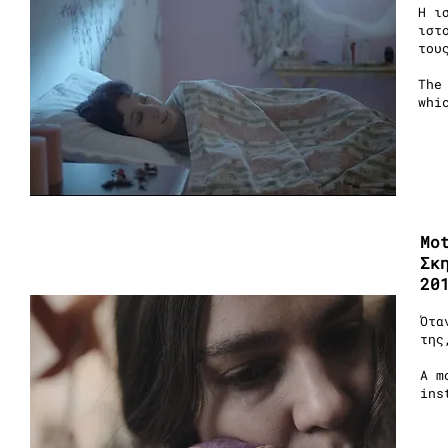
Η ι
ιστ
του
The
whi
Mo
Σκ
20
Ότα
της
A m
ins