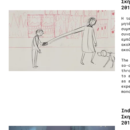
Σκη
201
Η τ
μητ
συμ
συν
εμπ
ακο
ακο
The
so-
thr
to 
as 
exp
mon
Ind
Σκη
201