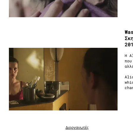
Wa
Σκ
20
Η A
που
αλλ
Ali
whi
cha
Διοργανωτές