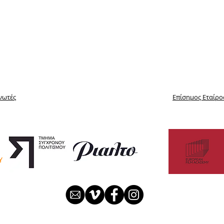
νωτές
Επίσημος Εταίρο