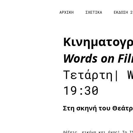
ΑΡΧΙΚΗ
ΣΧΕΤΙΚΑ
ΕΚΔΟΣΗ 2
Κινηματογρ
Words on Fi
Τετάρτη| 
19:30
Στη σκηνή του Θεάτρο
Λέξεις, εικόνα και ήχος! Το I