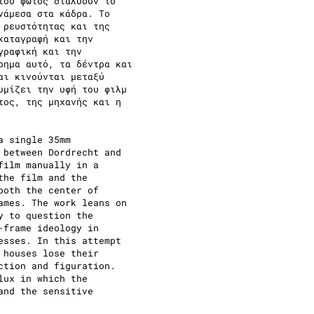
του φωτός διαλύουν το
νάμεσα στα κάδρα. Το
 ρευστότητας και της
καταγραφή και την
γραφική και την
ρημα αυτό, τα δέντρα και
αι κινούνται μεταξύ
υμίζει την υφή του φιλμ
τος, της μηχανής και η
a single 35mm
 between Dordrecht and
film manually in a
the film and the
both the center of
ames. The work leans on
y to question the
-frame ideology in
esses. In this attempt
 houses lose their
ction and figuration.
lux in which the
and the sensitive