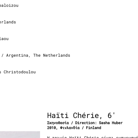
paloizou
erlands
laou
 / Argentina, The Netherlands
s Christodoulou
Haïti Chérie, 6'
Σκηνοθεσία / Direction:
Sasha Huber
2010, Φινλανδία / Finland
Η ταινία Haïti Chérie είναι εμπνευσμ