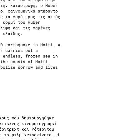
 την καταστροφή, ο Huber
νο, φαινομενικά απέραντο
ας τα νερά προς τις ακτές
ο κορμί του Huber
θλίψη και τις χαμένες
ι ελπίδας.
10 earthquake in Haiti. A
er carries out a
y endless, frozen sea in
 the coasts of Haiti.
mbolize sorrow and lives
κους που δημιουργήθηκε
λιτέχνης κινηματογραφεί
όρντρεχτ και Ρότερνταμ
ς το φιλμ χειροκίνητα. Η