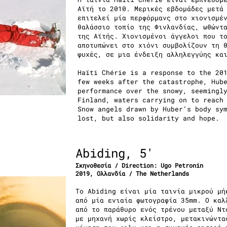
Αϊτή το 2010. Μερικές εβδομάδες μετά
επιτελεί μία περφόρμανς στο χιονισμέ
θαλάσσιο τοπίο της Φινλανδίας, ωθώντ
της Αϊτής. Χιονισμένοι άγγελοι που τ
αποτυπώνει στο χιόνι συμβολίζουν τη 
ψυχές, σε μια ένδειξη αλληλεγγύης κα
Haïti Chérie is a response to the 20
few weeks after the catastrophe, Hub
performance over the snowy, seemingl
Finland, waters carrying on to reach
Snow angels drawn by Huber’s body sy
lost, but also solidarity and hope.
Abiding, 5'
Σκηνοθεσία / Direction:
Ugo Petronin
2019, Ολλανδία / The Netherlands
Το Abiding είναι μία ταινία μικρού μή
από μία ενιαία φωτογραφία 35mm. Ο καλ
από το παράθυρο ενός τρένου μεταξύ Ντ
με μηχανή χωρίς κλείστρο, μετακινώντα