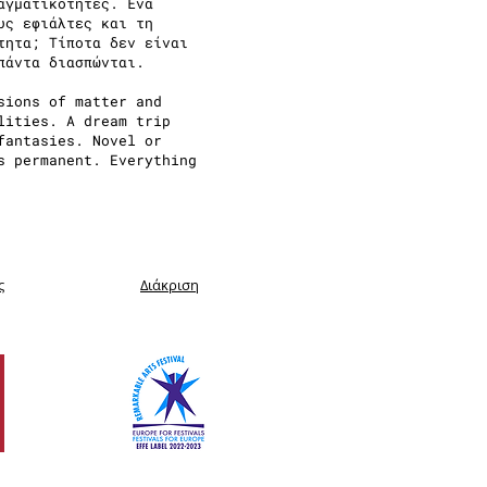
αγματικότητες. Ένα
υς εφιάλτες και τη
τητα; Τίποτα δεν είναι
πάντα διασπώνται.
sions of matter and
lities. A dream trip
fantasies. Novel or
s permanent. Everything
ς
Διάκριση