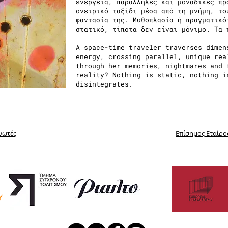
ενέργεια, παράλληλες και μοναδικές πρ
ονειρικό ταξίδι μέσα από τη μνήμη, το
φαντασία της. Μυθοπλασία ή πραγματικό
στατικό, τίποτα δεν είναι μόνιμο. Τα 
A space-time traveler traverses dimen
energy, crossing parallel, unique rea
through her memories, nightmares and 
reality? Nothing is static, nothing i
disintegrates.
νωτές
Επίσημος Εταίρο