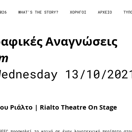
026
WHAT'S THE STORY?
ΧΟΡΗΓΟΙ
ΑΡΧΕΙΟ
ΤΥΠ
αφικές Αναγνώσεις
lm
Wednesday 13/10/202
υ Ριάλτο | Rialto Theatre On Stage
SFFC προσκαλεί το κοινό σε έναν λογοτεχνικό περίπατο στη