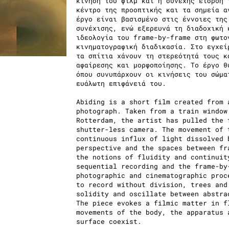
κίνηση του φιλμ και η συνεχής εισροή 
κέντρο της προοπτικής και τα σημεία α
έργο είναι βασισμένο στις έννοιες της
συνέχισης, ενώ εξερευνά τη διαδοχική 
ιδεολογία του frame-by-frame στη φωτο
κινηματογραφική διαδικασία. Στο εγχεί
τα σπίτια χάνουν τη στερεότητά τους κ
αφαίρεσης και μορφοποίησης. Το έργο θ
όπου συνυπάρχουν οι κινήσεις του σώμα
ευάλωτη επιφάνειά του.
Abiding is a short film created from 
photograph. Taken from a train window
Rotterdam, the artist has pulled the 
shutter-less camera. The movement of 
continuous influx of light dissolved 
perspective and the spaces between fr
the notions of fluidity and continuit
sequential recording and the frame-by
photographic and cinematographic proc
to record without division, trees and
solidity and oscillate between abstra
The piece evokes a filmic matter in f
movements of the body, the apparatus 
surface coexist.