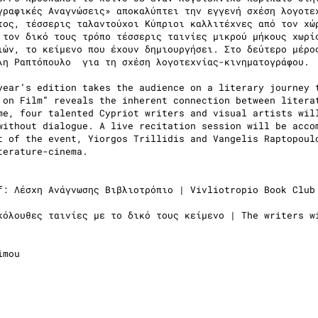
γραφικές Αναγνώσεις» αποκαλύπτει την εγγενή σχέση λογοτε
τος, τέσσερις ταλαντούχοι Κύπριοι καλλιτέχνες από τον χώ
 τον δικό τους τρόπο τέσσερις ταινίες μικρού μήκους χωρί
ιών, το κείμενο που έχουν δημιουργήσει. Στο δεύτερο μέρο
λη Ραπτόπουλο για τη σχέση λογοτεχνίας-κινηματογράφου.
year’s edition takes the audience on a literary journey 
 on Film” reveals the inherent connection between litera
me, four talented Cypriot writers and visual artists wil
without dialogue. A live recitation session will be acco
t of the event, Yiorgos Trillidis and Vangelis Raptopoul
terature-cinema.
f: Λέσχη Ανάγνωσης Βιβλιοτρόπιο | Vivliotropio Book Club
κόλουθες ταινίες με το δικό τους κείμενο | The writers w
imou