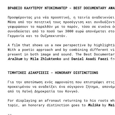
ΒΡΑΒΕΙΟ ΚΑΛΥΤΕΡΟΥ ΝΤΟΚΙΜΑΝΤΕΡ - BEST DOCUMENTARY AW
Προσφέροντας μια νέα προοπτική, η ταινία αναδεικνύει
Μέσα από την ποιητική τους προσέγγιση και συνδυάζοντ
γεφυρώσουν το παρελθόν με το παρόν, τόσο σε εικόνα ό
συνοδεύεται από το ποσό των 3000 ευρώ απονέμεται στ
Γερμανία και το Ουζμπεκιστάν.
A film that shows us a new perspective by highlighti
With a poetic approach and by combining different vi
present in both image and sound. The Best Documentar
Aralkum
by
Mila Zhluktenko
and
Daniel Asadi Faezi
fr
ΤΙΜΗΤΙΚΕΣ ΔΙΑΚΡΙΣΕΙΣ - HONORARY DISTINCTIONS
Για την αποτύπωση ενός αφροναύτη που επιστρέφει στις
προκειμένου να αναδείξει ένα σύγχρονο ζήτημα, απονέ
από τη Λαϊκή Δημοκρατία του Κονγκό.
For displaying an afronaut returning to his roots wh
topic, an honorary distinction goes to
Mulika
by
Mai
--