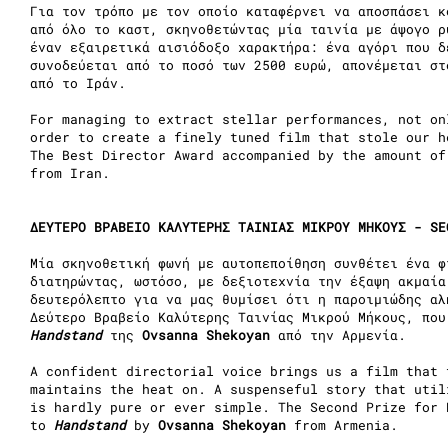
Για τον τρόπο με τον οποίο καταφέρνει να αποσπάσει κ
από όλο το καστ, σκηνοθετώντας μία ταινία με άψογο ρ
έναν εξαιρετικά αισιόδοξο χαρακτήρα: ένα αγόρι που δ
συνοδεύεται από το ποσό των 2500 ευρώ, απονέμεται σ
από το Ιράν.
For managing to extract stellar performances, not on
order to create a finely tuned film that stole our h
The Best Director Award accompanied by the amount o
from Iran.
ΔΕΥΤΕΡΟ ΒΡΑΒΕΙΟ ΚΑΛΥΤΕΡΗΣ ΤΑΙΝΙΑΣ ΜΙΚΡΟΥ ΜΗΚΟΥΣ - SE
Μία σκηνοθετική φωνή με αυτοπεποίθηση συνθέτει ένα φ
διατηρώντας, ωστόσο, με δεξιοτεχνία την έξαψη ακμαία
δευτερόλεπτο για να μας θυμίσει ότι η παροιμιώδης αλ
Δεύτερο Βραβείο Καλύτερης Ταινίας Μικρού Μήκους, που
Handstand
της
Ovsanna Shekoyan
από την Αρμενία.
A confident directorial voice brings us a film that 
maintains the heat on. A suspenseful story that util
is hardly pure or ever simple. The Second Prize for 
to
Handstand
by
Ovsanna Shekoyan
from Armenia.