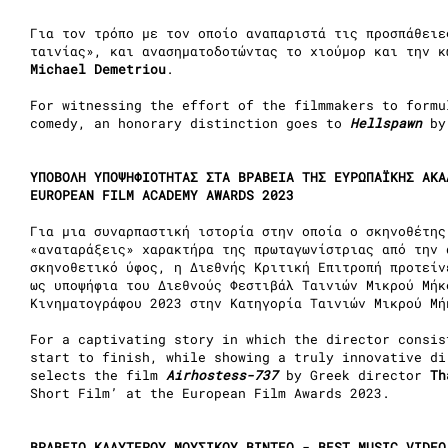
Για τον τρόπο με τον οποίο αναπαριστά τις προσπάθειε
ταινίας», και ανασηματοδοτώντας το χιούμορ και την 
Michael Demetriou
.
For witnessing the effort of the filmmakers to formu
comedy, an honorary distinction goes to
Hellspawn
b
YΠΟΒΟΛΗ ΥΠΟΨΗΦΙΟΤΗΤΑΣ ΣΤΑ ΒΡΑΒΕΙΑ ΤΗΣ ΕΥΡΩΠΑΪΚΗΣ ΑΚΑ
EUROPEAN FILM ACADEMY AWARDS 2023
Για μια συναρπαστική ιστορία στην οποία ο σκηνοθέτης
«αναταράξεις» χαρακτήρα της πρωταγωνίστριας από την 
σκηνοθετικό ύφος, η Διεθνής Κριτική Επιτροπή προτεί
ως υποψήφια του Διεθνούς Φεστιβάλ Ταινιών Μικρού Μήκ
Κινηματογράφου 2023 στην Κατηγορία Ταινιών Μικρού Μή
For a captivating story in which the director consis
start to finish, while showing a truly innovative di
selects the film
Airhostess-737
by Greek director
Th
Short Film’ at the European Film Awards 2023.
ΒΡΑΒΕΙΟ ΚΑΛΥΤΕΡΟΥ ΜΟΥΣΙΚΟΥ ΒΙΝΤΕΟ -
BEST MUSIC VIDE