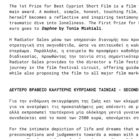
The 1st Prize for Best Cypriot Short Film is a film 
main award. A modest, simple, honest, touching film,
herself becomes a reflective and inspiring testimony
traumatic dive into loneliness. The First Prize for 
euro goes to
Daphne
by Tonia Mishiali
.
Η Radiator Sales μέσω των υπηρεσιών διανομής που προ
στρατηγική στη σκηνοθέτιδα, ώστε να επιτευχθεί η καλ
στερέωμα. Παράλληλα, η εταιρεία θα προσφέρει καθοδήγ
διαδικασίας, προωθώντας την ταινία στις σημαντικότερ
Radiator Sales provides to the director a film festi
journey in the film festival circuit, offering guida
while also proposing the film to all major film mark
ΔΕΥΤΕΡΟ ΒΡΑΒΕΙΟ ΚΑΛΥΤΕΡΗΣ ΚΥΠΡΙΑΚΗΣ ΤΑΙΝΙΑΣ - SECOND
Για την ενδόμυχη σκιαγράφηση της ζωής και των κλεμμέ
για να ανατρέψει τις προκαταλήψεις μας απέναντι σε μ
αλλά εκπροσωπεί ταυτόχρονα μία ολόκληρη γενιά γυναικ
συνοδεύεται από το ποσό των 2500 ευρώ, απονέμεται σ
For the intimate depiction of life and dreams that w
preconceptions and judgements towards a woman with a