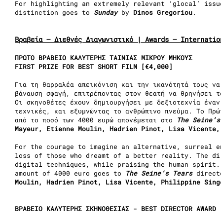
For highlighting an extremely relevant ‘glocal’ issu
distinction goes to
Sunday
by
Dinos Gregoriou
.
Βραβεία – Διεθνές Διαγωνιστικό | Awards – Internatio
ΠΡΩΤΟ ΒΡΑΒΕΙΟ ΚΑΛΥΤΕΡΗΣ ΤΑΙΝΙΑΣ ΜΙΚΡΟΥ ΜΗΚΟΥΣ
FIRST PRIZE FOR BEST SHORT FILM [€4,000]
Για τη θαρραλέα απεικόνιση και την ικανότητά τους να
βάναυση σφαγή, επιτρέποντας στον θεατή να θρηνήσει τ
Οι σκηνοθέτες έχουν δημιουργήσει με δεξιοτεχνία έναν
τεχνικές, και εξυμνώντας το ανθρώπινο πνεύμα. Το Πρώ
από το ποσό των 4000 ευρώ απονέμεται στο
The Seine’
Mayeur, Etienne Moulin, Hadrien Pinot, Lisa Vicente,
For the courage to imagine an alternative, surreal e
loss of those who dreamt of a better reality. The di
digital techniques, while praising the human spirit.
amount of 4000 euro goes to
The Seine’s Tears
direct
Moulin, Hadrien Pinot, Lisa Vicente, Philippine Sing
ΒΡΑΒΕΙΟ ΚΑΛΥΤΕΡΗΣ ΣΚΗΝΟΘΕΣΙΑΣ - BEST DIRECTOR AWARD 