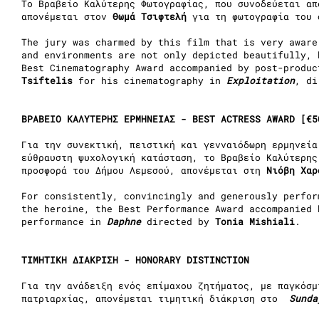
Το Βραβείο Καλύτερης Φωτογραφίας, που συνοδεύεται απ
απονέμεται στον
Θωμά Τσιφτελή
για τη φωτογραφία του
The jury was charmed by this film that is very aware
and environments are not only depicted beautifully,
Best Cinematography Award accompanied by post-produ
Tsiftelis
for his cinematography in
Exploitation
, d
ΒΡΑΒΕΙΟ ΚΑΛΥΤΕΡΗΣ ΕΡΜΗΝΕΙΑΣ - BEST ACTRESS AWARD [€5
Για την συνεκτική, πειστική και γενναιόδωρη ερμηνεία
εύθραυστη ψυχολογική κατάσταση, το Βραβείο Καλύτερης
προσφορά του Δήμου Λεμεσού, απονέμεται στη
Νιόβη Χα
For consistently, convincingly and generously perfor
the heroine, the Best Performance Award accompanied
performance in
Daphne
directed by
Tonia Mishiali
.
ΤΙΜΗΤΙΚΗ ΔΙΑΚΡΙΣΗ - HONORARY DISTINCTION
Για την ανάδειξη ενός επίμαχου ζητήματος, με παγκόσμ
πατριαρχίας, απονέμεται τιμητική διάκριση στο
Sunda