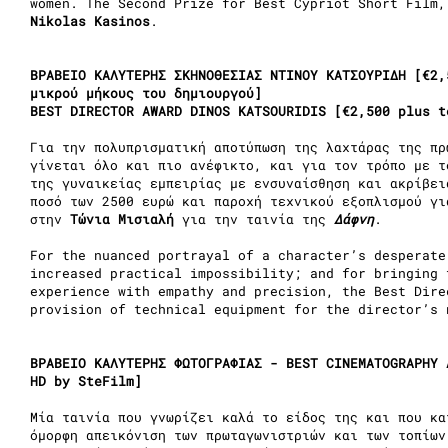
women. The Second Prize for Best Cypriot Short Film
Nikolas Kasinos
.
ΒΡΑΒΕΙΟ ΚΑΛΥΤΕΡΗΣ ΣΚΗΝΟΘΕΣΙΑΣ ΝΤΙΝΟΥ ΚΑΤΣΟΥΡΙΔΗ [€2
μικρού μήκους του δημιουργού]
BEST DIRECTOR AWARD DINOS KATSOURIDIS [€2,500 plus t
Για την πολυπρισματική αποτύπωση της λαχτάρας της πρ
γίνεται όλο και πιο ανέφικτο, και για τον τρόπο με τ
της γυναικείας εμπειρίας με ενσυναίσθηση και ακρίβει
ποσό των 2500 ευρώ και παροχή τεχνικού εξοπλισμού γι
στην
Τώνια Μισιαλή
για την ταινία της
Δάφνη
.
For the nuanced portrayal of a character’s desperate
increased practical impossibility; and for bringing 
experience with empathy and precision, the Best Dire
provision of technical equipment for the director’s
ΒΡΑΒΕΙΟ ΚΑΛΥΤΕΡΗΣ ΦΩΤΟΓΡΑΦΙΑΣ - BEST CINEMATOGRAPHY 
HD by SteFilm]
Μία ταινία που γνωρίζει καλά το είδος της και που κα
όμορφη απεικόνιση των πρωταγωνιστριών και των τοπίω