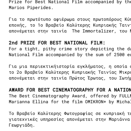
Prize for Best National Film accompanied by th
Marios Piperides.
Για το πρωτότυπο αφιέρωμα στους πρωτοπόρους Κύ
εποχής, το 1ο Βραβείο Καλύτερης Κυπριακής Ταιν
απονέμεται στην ταινία The Immortalizer, του 
2nd PRIZE FOR BEST NATIONAL FILM:
For a tight, pithy crime story depicting the d
National Film accompanied by the sum of 2500 e
Για μια περιεκτικήιστορία εγκλήματος, η οποία 
το 2ο Βραβείο Καλύτερης Κυπριακής Ταινίας Μικρ
απονέμεται στην ταινία Πρώτος Έρωτας, του Σωτή
AWARD FOR BEST CINEMATOGRAPHY FOR A NATIO
The Best Cinematography Award, offered by FULL
Marianna Ellina for the film OMIKRON+ by Micha
Το Βραβείο Καλύτερης Φωτογραφίας σε κυπριακή τ
γιατεχνικές υπηρεσίες απονέμεται στην Μαριάννα
Γεωργιάδη.