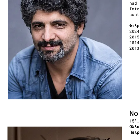
had 
Inte
cont
Φιλμ
202
201
201
2013
No
15′,
Ολλα
Πειρ