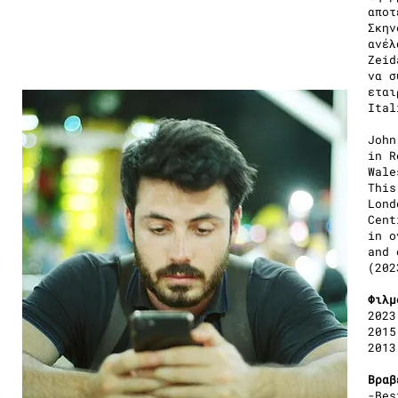
αποτ
Σκην
ανέλ
Zeid
να σ
εται
Ital
John
in R
Wale
This
Lond
Cent
in o
and 
(202
Φιλμ
2023
2015
2013
Βραβ
-Bes