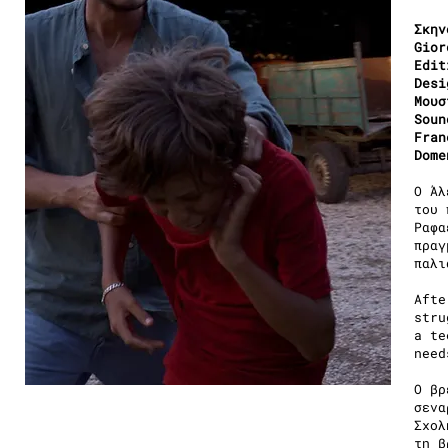
Σκην
Gior
Edit
Desi
Μουσ
Soun
Fran
Dome
Ο Άλ
του 
Ραφα
πραγ
παλι
Afte
stru
a te
need
Ο βρ
σενα
Σχολ
τη β