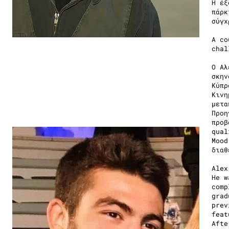
Η έξ
πάρκ
σύγχ
A co
chal
Ο Αλ
σκην
Κύπρ
Κινη
μετα
Προη
προβ
qual
Mood
διαθ
Alex
He w
comp
grad
prev
feat
Afte