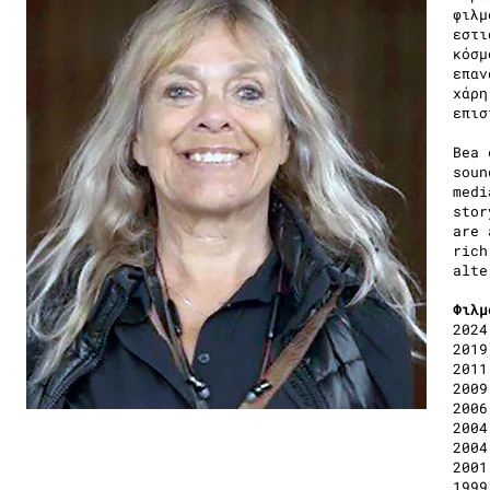
φιλμ
εστι
κόσμ
επαν
χάρη
επισ
Bea 
soun
medi
stor
are 
rich
alte
Φιλμ
2024
2019
2011
2009
2006
2004
2004
2001
1999