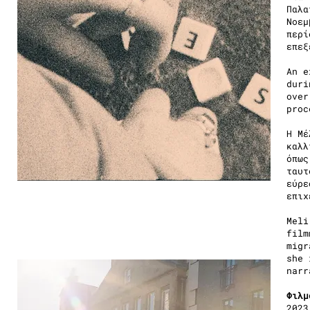
Παλα
Νοεμ
περί
επεξ
Αn e
duri
over
proc
Η Μέ
καλλ
όπως
ταυτ
εύρε
επιχ
Meli
film
migr
she 
narr
Φιλμ
2023