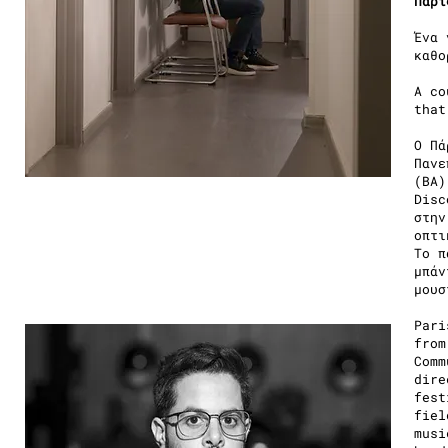
Πάρι
Ένα 
καθο
A co
that
Ο Πά
Πανε
(BA)
Disc
στην
οπτι
Το π
μπάν
μουσ
Pari
from
Comm
dire
fest
fiel
musi