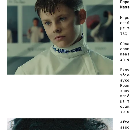
Παρα
Mass
Η με
επίθ
με τ
τις 
Césa
chan
meas
in e
Έχον
ιδία
εγκα
Room
χρόν
παιδ
με τ
ανάπ
το σ
Afte
asso