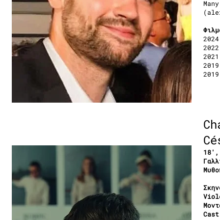
Many
(ale
Φιλμ
2024
2022
2021
2019
2019
Ch
Cé
18′,
Γαλλ
Μυθο
Σκην
Viol
Μοντ
Cast