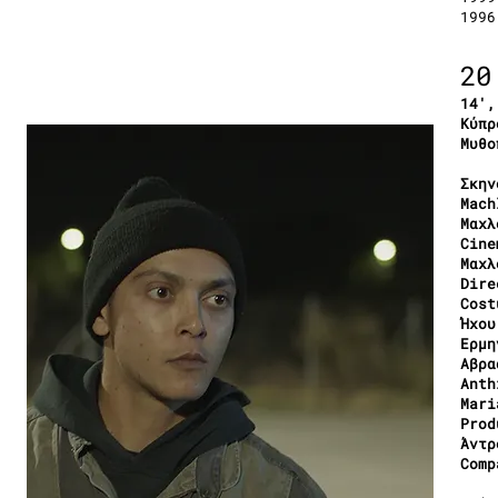
1996
20
14′,
Κύπρ
Μυθο
Σκην
Mach
Μαχλ
Cine
Μαχλ
Dire
Cost
Ήχου
Ερμη
Αβρα
Anth
Mari
Prod
Άντρ
Comp