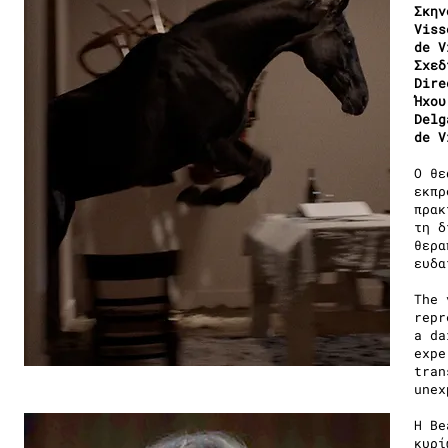
Σκην
Viss
de V
Σχεδ
Dire
Ήχου
Delg
de V
Ο θε
εκπρ
πρακ
τη δ
θερα
ευδα
The 
repr
a da
expe
tran
unex
H Be
κυρί