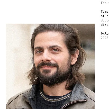
The 
Toma
of p
docu
dire
Φιλμ
2023