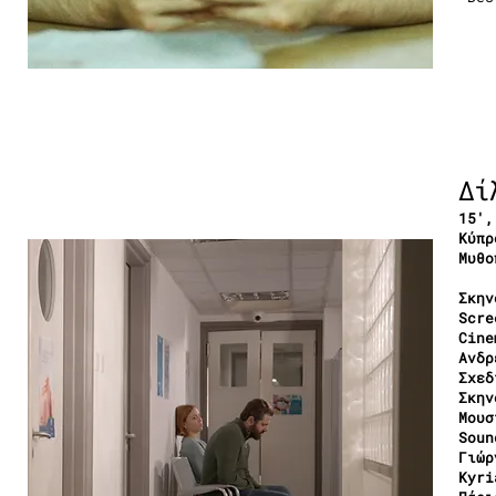
Δί
15′,
Κύπρ
Μυθο
Σκην
Scre
Cine
Ανδρ
Σχεδ
Σκην
Μουσ
Soun
Γιώρ
Kyri