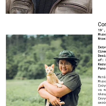
Co
19′,
Μιαν
Ντοκ
Σκην
Cine
Desi
of: 
Kazu
Pano
Μετά
Μιαν
ζούγ
να π
πλευ
ζευγ
ακού