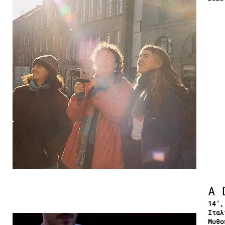
A 
14’,
Ιταλ
Μυθο