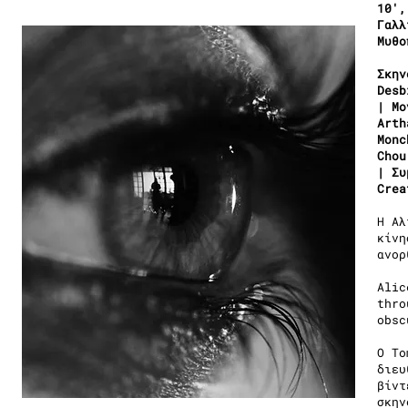
10′,
Γαλλ
Μυθο
Σκην
Desb
| Μο
Arth
Monc
Chou
| Συ
Crea
Η Αλ
κίνη
ανορ
Alic
thro
obsc
Ο To
διευ
βίντ
σκην