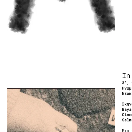
In
3′, 
Ηνωμ
Ντοκ
Σκην
Baya
Cine
Selm
Μια 