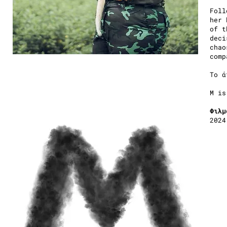
Foll
her 
of t
deci
chao
comp
Το ά
M is
Φιλμ
2024