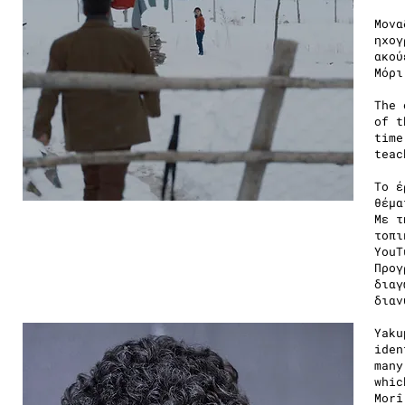
Μονα
ηχογ
ακού
Μόρι
The 
of t
time
teac
To έ
θέμα
Με τ
τοπι
YouT
Προγ
διαγ
διαν
Yaku
iden
many
whic
Morî