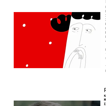
Κ
Μ
Σ