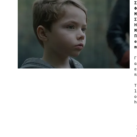
Σ
Φ
Μ
Σ
Η
M
Π
m
Γ
α
ε
π
T
l
o
h