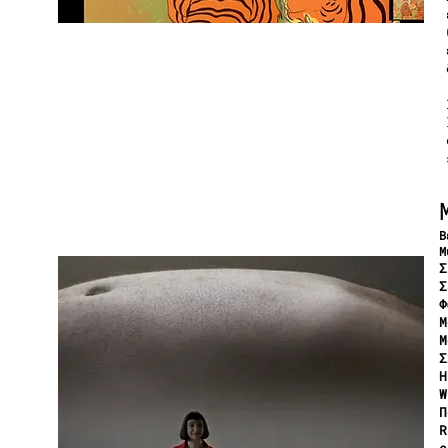
Β
Μ
Σ
Σ
Φ
Μ
Μ
Σ
Η
W
Π
R