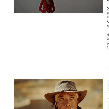
Ο
μ
π
A
ε
H
w
w
l