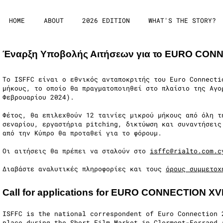
HOME
ABOUT
2026 EDITION
WHAT'S THE STORY?
Έναρξη Υποβολής Αιτήσεων για το EURO CONN
Το ISFFC είναι ο εθνικός ανταποκριτής του Euro Connecti
μήκους, το οποίο θα πραγματοποιηθεί στο πλαίσιο της Αγο
Φεβρουαρίου 2024).
Φέτος, θα επιλεχθούν 12 ταινίες μικρού μήκους από όλη τ
σεναρίου, εργαστήρια pitching, δικτύωση και συναντήσεις
από την Κύπρο θα προταθεί για το φόρουμ.
Οι αιτήσεις θα πρέπει να σταλούν στο
isffc@rialto.com.c
Διαβάστε αναλυτικές πληροφορίες και τους
όρους συμμετοχ
Call for applications for EURO CONNECTION XV
ISFFC is the national correspondent of Euro Connection 
place during the Short Film Market in Clermont-Ferrand 