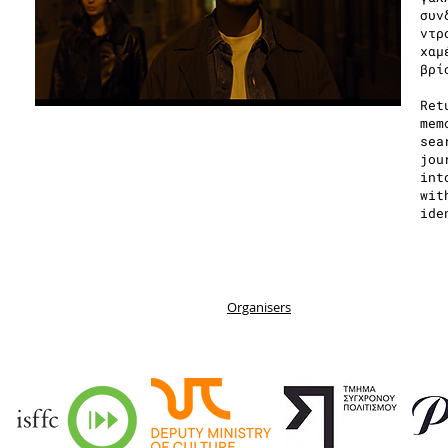
συν
ντρ
χαμ
βρί
Ret
mem
sea
jou
int
wit
ide
Organisers