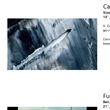
Ca
Sie
15’
Η ζ
φαι
Cav
bee
Fu
Ben
21’