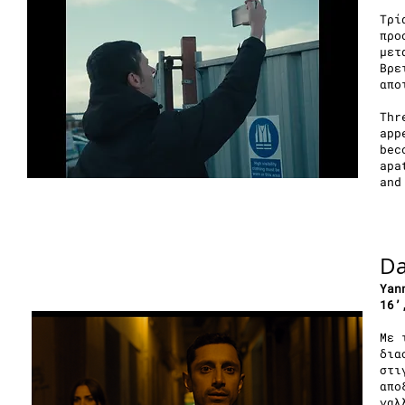
Τρί
προ
μετ
Βρε
απο
Thr
app
bec
apa
and
D
Yan
16’
Με 
δια
στι
απο
γαλ