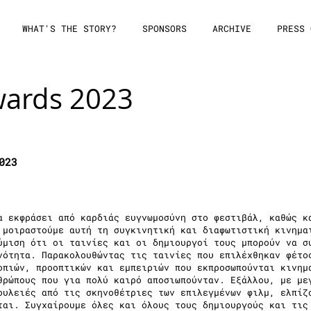
WHAT'S THE STORY?
SPONSORS
ARCHIVE
PRESS 
wards 2023
2023
α εκφράσει από καρδιάς ευγνωμοσύνη στο φεστιβάλ, καθώς κ
 μοιραστούμε αυτή τη συγκινητική και διαφωτιστική κινημα
ύμιση ότι οι ταινίες και οι δημιουργοί τους μπορούν να σ
νότητα. Παρακολουθώντας τις ταινίες που επιλέχθηκαν φέτο
οπιών, προοπτικών και εμπειριών που εκπροσωπούνται κινημ
θρώπους που για πολύ καιρό αποσιωπούνταν. Εξάλλου, με με
ουλειές από τις σκηνοθέτριες των επιλεγμένων φιλμ, ελπίζ
ται. Συγχαίρουμε όλες και όλους τους δημιουργούς και τις