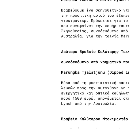
Βραβεύουμε ένα σκηνοθετικό ντ
την προοπτική αυτού του έξυπν
ντοκιμαντέρ. Πρόκειται για το
που συνυφαίνει την κουήρ ταυτ
Σκηνοθεσίας, συνοδευόμενο από
Αυστραλία, για την ταινία Mar
Δεύτερο Βραβείο Καλύτερης Ται
συνοδευόμενο από χρηματικό πο
Marungka Tjalatjunu (Dipped i
Μέσα από τη μυστικιστική απει
λευκών προς την αυτόχθονη γη 
ενεργητικό και οπτικά καθηλωτ
ποσό 1500 ευρώ, απονέμεται στ
Lynch από την Αυστραλία.
Βραβείο Καλύτερου Ντοκιμαντέρ