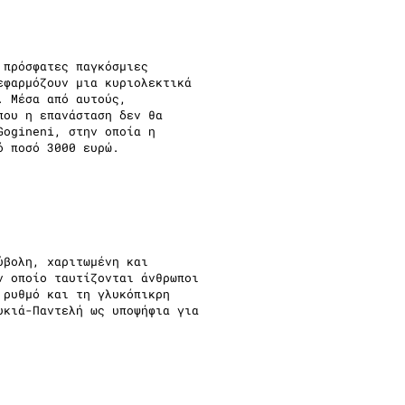
 πρόσφατες παγκόσμιες
εφαρμόζουν μια κυριολεκτικά
. Μέσα από αυτούς,
που η επανάσταση δεν θα
Gogineni, στην οποία η
κό ποσό 3000 ευρώ.
ύβολη, χαριτωμένη και
ν οποίο ταυτίζονται άνθρωποι
 ρυθμό και τη γλυκόπικρη
υκιά-Παντελή ως υποψήφια για