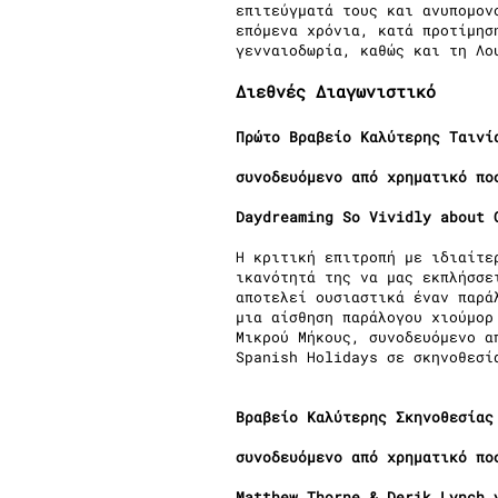
επιτεύγματά τους και ανυπομον
επόμενα χρόνια, κατά προτίμησ
γενναιοδωρία, καθώς και τη Λο
Διεθνές Διαγωνιστικό
Πρώτο Βραβείο Καλύτερης Ταινί
συνοδευόμενο από χρηματικό πο
Daydreaming So Vividly about 
Η κριτική επιτροπή με ιδιαίτε
ικανότητά της να μας εκπλήσσε
αποτελεί ουσιαστικά έναν παρά
μια αίσθηση παράλογου χιούμορ
Μικρού Μήκους, συνοδευόμενο α
Spanish Holidays σε σκηνοθεσί
Βραβείο Καλύτερης Σκηνοθεσίας
συνοδευόμενο από χρηματικό πο
Matthew Thorne & Derik Lynch 