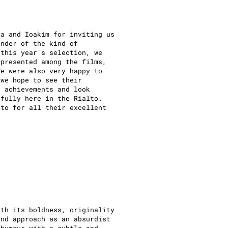
ia and Ioakim for inviting us
inder of the kind of
 this year's selection, we
epresented among the films,
We were also very happy to
 we hope to see their
r achievements and look
efully here in the Rialto.
nto for all their excellent
ith its boldness, originality
and approach as an absurdist