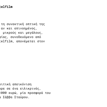
telfilm
 τη συνεκτική οπτική της
 αν και επινοημένος,
, μικρούς και μεγάλους,
φίας, συνοδευόμενο από
telfilm, απονέμεται στον
ριτική απεικόνιση
υρε σε ένα ειλικρινές,
1000 ευρώ, μία προσφορά του
α Σάββα Σταύρου.