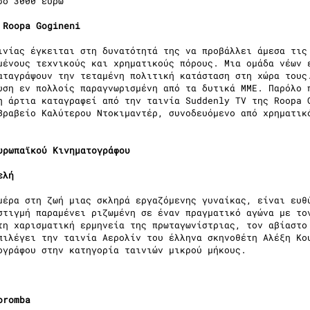
σό 3000 ευρώ
 Roopa Gogineni
ινίας έγκειται στη δυνατότητά της να προβάλλει άμεσα τις
μένους τεχνικούς και χρηματικούς πόρους. Μια ομάδα νέων 
αταγράψουν την τεταμένη πολιτική κατάσταση στη χώρα τους
υση εν πολλοίς παραγνωρισμένη από τα δυτικά ΜΜΕ. Παρόλο 
η άρτια καταγραφεί από την ταινία Suddenly TV της Roopa 
Βραβείο Καλύτερου Ντοκιμαντέρ, συνοδευόμενο από χρηματι
υρωπαϊκού Κινηματογράφου
ελή
μέρα στη ζωή μιας σκληρά εργαζόμενης γυναίκας, είναι ευθ
στιγμή παραμένει ριζωμένη σε έναν πραγματικό αγώνα με το
τη χαρισματική ερμηνεία της πρωταγωνίστριας, τον αβίαστο
πιλέγει την ταινία Αερολίν του έλληνα σκηνοθέτη Αλέξη Κο
ογράφου στην κατηγορία ταινιών μικρού μήκους.
oromba