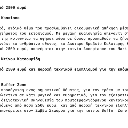
σό 2500 ευρώ
 Kassinos
κό, ειδικό θέμα που προσλαμβάνει οικουμενική απήχηση μέσ
ητήματος του εκτοπισμού. Με μεγάλη ευαισθησία απέναντι σ
 της κοινωνίας να αφήσει χώρο σε όσους προσπαθούν να ζήσ
κνύει το ανθρώπινο σθένος, το Δεύτερο Βραβείο Καλύτερης 
σό 2500 ευρώ, απονέμεται στην ταινία Acceptance του Mark
 Ντίνου Κατσουρίδη
σό 2500 ευρώ και παροχή τεχνικού εξοπλισμού για την επόμ
 Buffer Zone
 προσέγγιση ενός σημαντικού θέματος, για τον τρόπο με το
ολεκτικά σε κάτι μαγικό και ευρηματικό, για τον εξαιρετι
 δεξιοτεχνική σκηνοθεσία του πρωτοεμφανιζόμενου κεντρικο
υόμενο από ποσό 2500 ευρώ, και από παροχή τεχνικού εξοπλ
απονέμεται στον Σάββα Σταύρου για την ταινία Buffer Zone