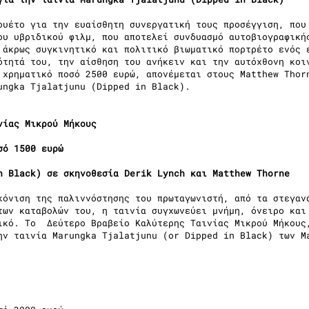
ουέτο για την ευαίσθητη συνεργατική τους προσέγγιση, που
ου υβριδικού φιλμ, που αποτελεί συνδυασμό αυτοβιογραφική
 άκρως συγκινητικό και πολιτικό βιωματικό πορτρέτο ενός 
ότητά του, την αίσθηση του ανήκειν και την αυτόχθονη κοι
 χρηματικό ποσό 2500 ευρώ, απονέμεται στους Matthew Thor
ungka Tjalatjunu (Dipped in Black).
νίας Μικρού Μήκους
σό 1500 ευρώ
n Black) σε σκηνοθεσία Derik Lynch και Matthew Thorne
κόνιση της παλιννόστησης του πρωταγωνιστή, από τα στεγαν
των καταβολών του, η ταινία συγχωνεύει μνήμη, όνειρο και
ικό. Το Δεύτερο Βραβείο Καλύτερης Ταινίας Μικρού Μήκους
ην ταινία Marungka Tjalatjunu (or Dipped in Black) των M