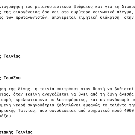
κιαγράφηση του μεταναστευτικού βιώματος και για τη διαπρ
ς της οικογένειας όσο και στο ευρύτερο κοινωνικό πλέγμα,
ες των πρωταγωνιστών, απονέμεται τιμητική διάκριση στην
ς Ταινίας
ς Τομάζου
ηση της δίνης, η ταινία επιτρέπει στον θεατή να βυθιστεί
ριας, όταν εκείνη αναγκάζεται να βγει από τη ζώνη άνεσής
ιασμό, εμπλουτισμένο με λεπτομέρειες, και σε συνδυασμό μ
όμενη νεαρή σκηνοθέτρια ξεδιπλώνει εμφανώς το ταλέντο τη
πριακής Ταινίας, που συνοδεύεται από χρηματικό ποσό 4000
μάζου.
ριακής Ταινίας