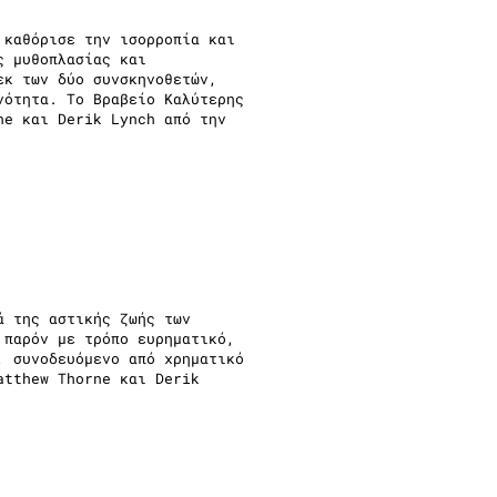
 καθόρισε την ισορροπία και
ς μυθοπλασίας και
εκ των δύο συνσκηνοθετών,
νότητα. Το Βραβείο Καλύτερης
ne και Derik Lynch από την
ά της αστικής ζωής των
 παρόν με τρόπο ευρηματικό,
, συνοδευόμενο από χρηματικό
atthew Thorne και Derik