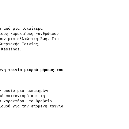
α από μια ιδιαίτερα
τους χαρακτήρες -ανθρώπους
ουν μια αλλιώτικη ζωή. Για
Κυπριακής Ταινίας,
 Kassinos.
ενη ταινία μικρού μήκους του
ν οποίο μια πεπατημένη
κό επιτονισμό και τη
ύ χαρακτήρα, το Βραβείο
ισμού για την επόμενη ταινία
.