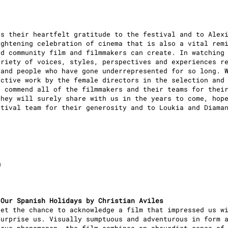
ss their heartfelt gratitude to the festival and to Alex
ightening celebration of cinema that is also a vital rem
ed community film and filmmakers can create. In watching
ariety of voices, styles, perspectives and experiences r
 and people who have gone underrepresented for so long. 
nctive work by the female directors in the selection and
e commend all of the filmmakers and their teams for thei
they will surely share with us in the years to come, hop
stival team for their generosity and to Loukia and Diama
m
 Our Spanish Holidays by Christian Aviles
get the chance to acknowledge a film that impressed us w
surprise us. Visually sumptuous and adventurous in form 