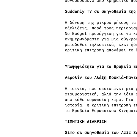
συνοδευόμενο από χρηματικό πο
Suddenly TV σε σκηνοθεσία της
Η δύναμη της μικρού μήκους τα
εξελίξεις, παρά τους περιορισ
No Budget προσέγγιση για να κ
ενημερωνόμαστε για μια σύγκρο
μεταδοθεί τηλεοπτικά, έχει ήδ
κριτική επιτροπή απονέμει το 
Υποψηφιότητα για τα Βραβεία Ε
Αερολίν του Αλέξη Κουκιά-Παντ
Η ταινία, που αποτυπώνει μια 
χιουμοριστική, αλλά την ίδια 
από κάθε ευρωπαϊκή χώρα. Για 
ιστορία, η κριτική επιτροπή ε
τα Βραβεία Ευρωπαϊκού Κινηματ
ΤΙΜΗΤΙΚΗ ΔΙΑΚΡΙΣΗ
Simo σε σκηνοθεσία του Aziz Z