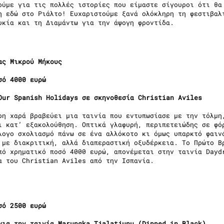
ούμε για τις πολλές ιστορίες που είμαστε σίγουροι ότι θα
η εδώ στο Ριάλτο! Ευχαριστούμε ξανά ολόκληρη τη φεστιβαλ
υκία και τη Διαμάντω για την άψογη φροντίδα.
ας Μικρού Μήκους
σό 4000 ευρώ
Our Spanish Holidays σε σκηνοθεσία Christian Aviles
ρη χαρά βραβεύει μια ταινία που εντυπωσίασε με την τόλμη
ι κατ’ εξακολούθηση. Οπτικά γλαφυρή, περιπετειώδης σε φό
λογο σχολιασμό πάνω σε ένα αλλόκοτο κι όμως υπαρκτό φαιν
 με διακριτική, αλλά διαπεραστική οξυδέρκεια. Το Πρώτο Β
πό χρηματικό ποσό 4000 ευρώ, απονέμεται στην ταινία Dayd
α του Christian Aviles από την Ισπανία.
σό 2500 ευρώ
για την ταινία Marungka Tjalatjunu (Dipped in Black)