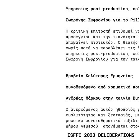
Υπηρεσίες post-production, co
Σωφρόνης Σωφρονίου για το Pi
Η κριτική επιτροπή επιθυμεί ν
προσέγγιση και την ικανότητά 
αποβαίνει πιστευτός. Ο θεατής
χωρίς ποτέ να παραβλέπει τις 
υπηρεσίες post-production, co
Σωφρόνη Σωφρονίου για την ται
Βραβείο Καλύτερης Ερμηνείας
συνοδευόμενο από χρηματικό πο
Ανδρέας Μάρκου στην ταινία B
Ο ανερχόμενος αυτός ηθοποιός 
ευαλωτότητας και ζεστασιάς, μ
μουσικό συναισθηματικό ταξίδι
Δήμου Λεμεσού, απονέμεται στο
ISFFC 2023 DELIBERATIONS