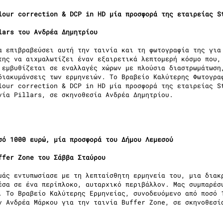
lour correction & DCP in HD μία προσφορά της εταιρείας S
llars του Ανδρέα Δημητρίου
α επιβραβεύσει αυτή την ταινία και τη φωτογραφία της για
της να αιχμαλωτίζει έναν εξαιρετικά λεπτομερή κόσμο που,
 εμβυθίζεται σε εναλλαγές χώρων με πλούσια διαστρωμάτωση
διακυμάνσεις των ερμηνειών. Το Βραβείο Καλύτερης Φωτογρα
lour correction & DCP in HD μία προσφορά της εταιρείας S
νία Pillars, σε σκηνοθεσία Ανδρέα Δημητρίου.
σό 1000 ευρώ, μία προσφορά του Δήμου Λεμεσού
uffer Zone του Σάββα Σταύρου
μάς εντυπωσίασε με τη λεπταίσθητη ερμηνεία του, μια διακ
έσα σε ένα περίπλοκο, αυταρχικό περιβάλλον. Μας συμπαρέσ
. Το Βραβείο Καλύτερης Ερμηνείας, συνοδευόμενο από ποσό 
ν Ανδρέα Μάρκου για την ταινία Buffer Zone, σε σκηνοθεσί