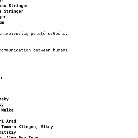
er
oss Stringer
s Stringer
ger
om
επικοινωνίας μεταξύ ανθρώπων
communication between humans
'
nsky
ky
 Malka
mi Arad
 Tamara Klingon, Mikey
nitskiy
v, Alma Ben Zeev