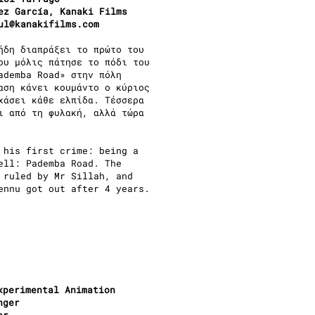
ez García, Kanaki Films
ul@kanakifilms.com
ήδη διαπράξει το πρώτο του
ου μόλις πάτησε το πόδι του
ademba Road» στην πόλη
αση κάνει κουμάντο ο κύριος
χάσει κάθε ελπίδα. Τέσσερα
ι από τη φυλακή, αλλά τώρα
 his first crime: being a
ell: Pademba Road. The
 ruled by Mr Sillah, and
ennu got out after 4 years.
xperimental Animation
nger