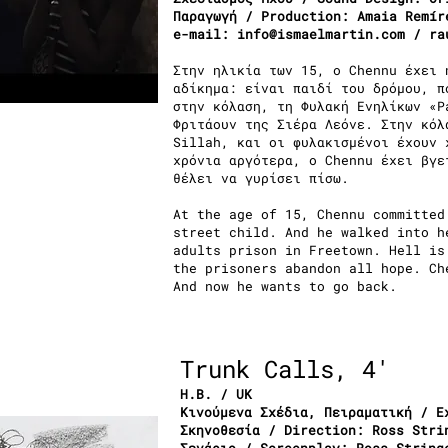
Παραγωγή / Production: Amaia Remír
e-mail:
info@ismaelmartin.com
/
ra
Στην ηλικία των 15, ο Chennu έχει 
αδίκημα: είναι παιδί του δρόμου, π
στην κόλαση, τη Φυλακή Ενηλίκων «P
Φριτάουν της Σιέρα Λεόνε. Στην κόλ
Sillah, και οι φυλακισμένοι έχουν 
χρόνια αργότερα, ο Chennu έχει βγε
θέλει να γυρίσει πίσω.
At the age of 15, Chennu committed
street child. And he walked into h
adults prison in Freetown. Hell is
the prisoners abandon all hope. Ch
And now he wants to go back.
Trunk Calls, 4'
Η.Β. / UK
Κινούμενα Σχέδια, Πειραματική / E
Σκηνοθεσία / Direction: Ross Stri