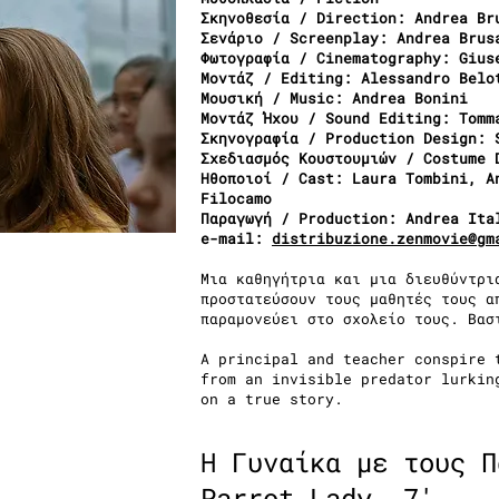
Σκηνοθεσία / Direction: Andrea Br
Σενάριο / Screenplay: Andrea Brus
Φωτογραφία / Cinematography: Gius
Μοντάζ / Editing: Alessandro Belo
Μουσική / Music: Andrea Bonini
Μοντάζ Ήχου / Sound Editing: Tomm
Σκηνογραφία / Production Design: 
Σχεδιασμός Κουστουμιών / Costume 
Ηθοποιοί / Cast: Laura Tombini, A
Filocamo
Παραγωγή / Production: Andrea Ita
e-mail:
distribuzione.zenmovie@gm
Μια καθηγήτρια και μια διευθύντρι
προστατεύσουν τους μαθητές τους α
παραμονεύει στο σχολείο τους. Βασ
A principal and teacher conspire 
from an invisible predator lurkin
on a true story.
Η Γυναίκα με τους Π
Parrot Lady, 7'