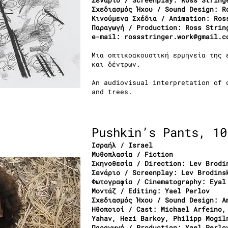
Σενάριο / Screenplay: Ross String
Σχεδιασμός Ήχου / Sound Design: R
Κινούμενα Σχέδια / Animation: Ros
Παραγωγή / Production: Ross Strin
e-mail:
rossstringer.work@gmail.c
Μια οπτικοακουστική ερμηνεία της 
και δέντρων.
An audiovisual interpretation of 
and trees.
Pushkin’s Pants, 10
Ισραήλ / Israel
Μυθοπλασία / Fiction
Σκηνοθεσία / Direction: Lev Brodi
Σενάριο / Screenplay: Lev Brodins
Φωτογραφία / Cinematography: Eyal
Μοντάζ / Editing: Yael Perlov
Σχεδιασμός Ήχου / Sound Design: A
Ηθοποιοί / Cast: Michael Arfeino,
Yahav, Hezi Barkoy, Philipp Mogil
Παραγωγή / Production: Yael Perlo