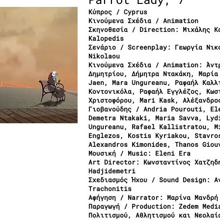
Κύπρος / Cyprus
Κινούμενα Σχέδια / Animation
Σκηνοθεσία / Direction: Μιχάλης Κ
Kalopedis
Σενάριο / Screenplay: Γεωργία Νικ
Nikolaou
Κινούμενα Σχέδια / Animation: Άντ
Δημητρίου, Δήμητρα Ντακάκη, Μαρία
Jaen, Mara Ungureanu, Ραφαήλ Καλλ
Κοντονικόλα, Ραφαήλ Εγγλέζος, Κωσ
Χριστοφόρου, Mari Kask, Αλέξανδρο
Γιοβανούδης / Andria Pourouti, El
Demetra Ntakaki, Maria Savva, Lyd
Ungureanu, Rafael Kallistratou, M
Englezos, Kostis Kyriakou, Stavro
Alexandros Kimonides, Thanos Giou
Μουσική / Music: Eleni Era
Art Director: Κωνσταντίνος Χατζηδ
Hadjidemetri
Σχεδιασμός Ήχου / Sound Design: Α
Trachonitis
Αφήγηση / Narrator: Μαρίνα Μανδρή
Παραγωγή / Production: Zedem Medi
Πολιτισμού, Αθλητισμού και Νεολα