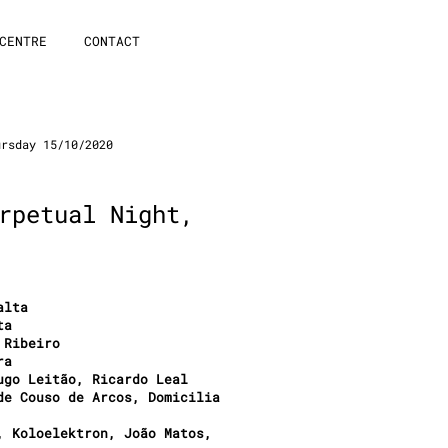
CENTRE
CONTACT
rsday 15/10/2020
rpetual Night,
alta
ta
 Ribeiro
ra
ugo Leitão, Ricardo Leal
de Couso de Arcos, Domicilia
, Koloelektron, João Matos,