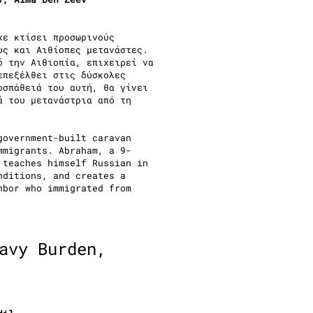
χε κτίσει προσωρινούς
υς και Αιθίοπες μετανάστες.
ό την Αιθιοπία, επιχειρεί να
επεξέλθει στις δύσκολες
οσπάθειά του αυτή, θα γίνει
ά του μετανάστρια από τη
government-built caravan
mmigrants. Abraham, a 9-
 teaches himself Russian in
nditions, and creates a
hbor who immigrated from
avy Burden,