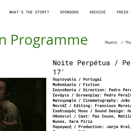
WHAT'S THE STORY?
SPONSORS
ARCHIVE
PRESS 
in Programme
Πέμπτη / Thu
Noite Perpétua / Pe
17'
Πορτογαλία / Portugal
Μυθοπλασία / Fiction
Σκηνοθεσία / Direction: Pedro Per
Σενάριο / Screenplay: Pedro Peral
Φωτογραφία / Cinematography: João
Μοντάζ / Editing: Francisco Morei
Σχεδιασμός Ήχου / Sound Design: H
Ηθοποιοί / Cast: Paz Couso, Matil
Nunes, Sara Piris
Παραγωγή / Production: Janja Kral