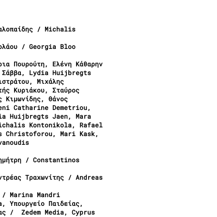
αλοπαίδης / Michalis
ολάου / Georgia Bloo
ρια Πουρούτη, Ελένη Κάθαρην
 Σάββα, Lydia Huijbregts
ιστράτου, Μιχάλης
τής Κυριάκου, Σταύρος
ς Κιμωνίδης, Θάνος
eni Catharine Demetriou,
ia Huijbregts Jaen, Mara
ichalis Kontonikola, Rafael
s Christoforou, Mari Kask,
vanoudis
ημήτρη / Constantinos
ντρέας Τραχωνίτης / Andreas
 / Marina Mandri
a, Υπουργείο Παιδείας,
ίας / Zedem Media, Cyprus