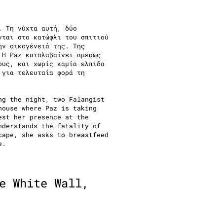
. Τη νύχτα αυτή, δύο
νται στο κατώφλι του σπιτιού
ην οικογένειά της. Της
 Η Paz καταλαβαίνει αμέσως
ους, και χωρίς καμία ελπίδα
 για τελευταία φορά τη
ng the night, two Falangist
house where Paz is taking
est her presence at the
nderstands the fatality of
cape, she asks to breastfeed
e.
e White Wall,