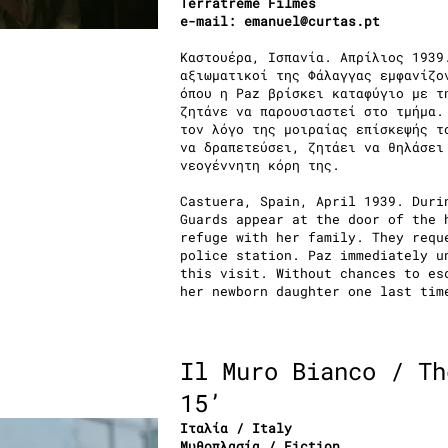
Terratreme Filmes
e-mail:
emanuel@curtas.pt
Καστουέρα, Ισπανία. Απρίλιος 1939
αξιωματικοί της Φάλαγγας εμφανίζο
όπου η Paz βρίσκει καταφύγιο με τ
ζητάνε να παρουσιαστεί στο τμήμα.
τον λόγο της μοιραίας επίσκεψής τ
να δραπετεύσει, ζητάει να θηλάσει
νεογέννητη κόρη της.
Castuera, Spain, April 1939. Duri
Guards appear at the door of the 
refuge with her family. They requ
police station. Paz immediately u
this visit. Without chances to es
her newborn daughter one last tim
Il Muro Bianco / Th
15’
Ιταλία / Italy
Μυθοπλασία / Fiction