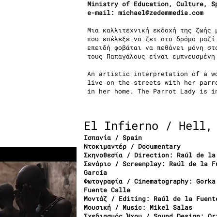
Ministry of Education, Culture, S
e-mail:
michael@zedemmedia.com
Μια καλλιτεχνική εκδοχή της ζωής 
που επέλεξε να ζει στο δρόμο μαζί
επειδή φοβάται να πεθάνει μόνη στ
τους Παπαγάλους είναι εμπνευσμένη
An artistic interpretation of a w
live on the streets with her parr
in her home. The Parrot Lady is i
El Infierno / Hell,
Ισπανία / Spain
Ντοκιμαντέρ / Documentary
Σκηνοθεσία / Direction: Raúl de la
Σενάριο / Screenplay: Raúl de la F
García
Φωτογραφία / Cinematography: Gorka
Fuente Calle
Μοντάζ / Editing: Raúl de la Fuent
Μουσική / Music: Mikel Salas
Σχεδιασμός Ήχου / Sound Design: Or