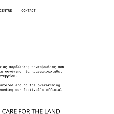
CENTRE
CONTACT
μιας παράλληλης πρωτοβουλίας που
κή συνάντηση θα πραγματοποιηθεί
κτωβρίου.
entered around the overarching
eceding our festival's official
 CARE FOR THE LAND