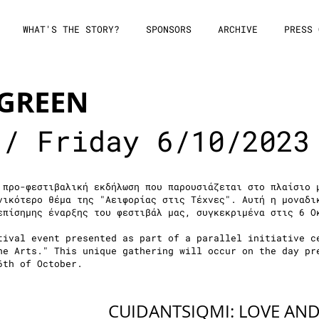
WHAT'S THE STORY?
SPONSORS
ARCHIVE
PRESS 
 GREEN
 / Friday 6/10/2023
 προ-φεστιβαλική εκδήλωση που παρουσιάζεται στο πλαίσιο 
νικότερο θέμα της "Αειφορίας στις Τέχνες". Αυτή η μοναδι
επίσημης έναρξης του φεστιβάλ μας, συγκεκριμένα στις 6 Ο
tival event presented as part of a parallel initiative c
he Arts." This unique gathering will occur on the day pr
6th of October.
CUIDANTSIQMI: LOVE AND