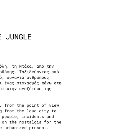
E JUNGLE
όλη, τη Ντάκα, από την
οθόνης. Ταξιδεύοντας από
ύ, συναντά ανθρώπους,
ι ένας στοχασμός πάνω στη
αι στην αναζήτηση της
, from the point of view
g from the loud city to
 people, incidents and
 on the nostalgia for the
e urbanized present.