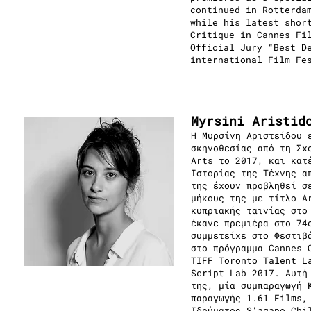
continued in Rotterda
while his latest shor
Critique in Cannes Fi
Official Jury “Best D
international Film Fe
Myrsini Aristi
Η Μυρσίνη Αριστείδου 
σκηνοθεσίας από τη Σχ
Arts το 2017, και κατ
Ιστορίας της Τέχνης α
της έχουν προβληθεί σ
μήκους της με τίτλο A
κυπριακής ταινίας στο
έκανε πρεμιέρα στο 74
συμμετείχε στο Φεστιβ
στο πρόγραμμα Cannes 
TIFF Toronto Talent L
Script Lab 2017. Αυτή 
της, μία συμπαραγωγή 
παραγωγής 1.61 Films,
Ιδρύματος S’agapo Ch