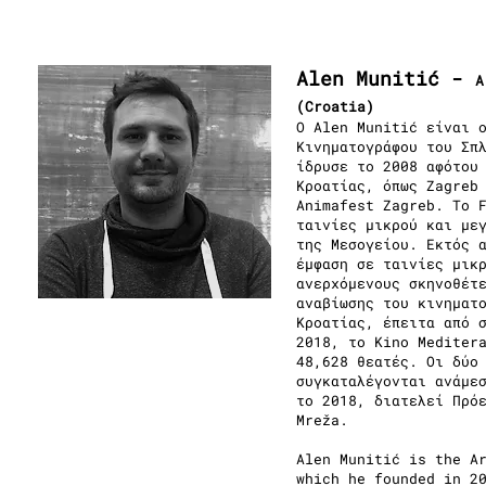
Alen Munitić -
A
(Croatia)
Ο Alen Munitić είναι 
Κινηματογράφου του Σπ
ίδρυσε το 2008 αφότου
Κροατίας, όπως Zagreb
Animafest Zagreb. Το 
ταινίες μικρού και με
της Μεσογείου. Εκτός 
έμφαση σε ταινίες μικ
ανερχόμενους σκηνοθέτ
αναβίωσης του κινηματ
Κροατίας, έπειτα από 
2018, το Kino Mediter
48,628 θεατές. Οι δύο
συγκαταλέγονται ανάμε
το 2018, διατελεί Πρό
Mreža.
Alen Munitić is the A
which he founded in 2