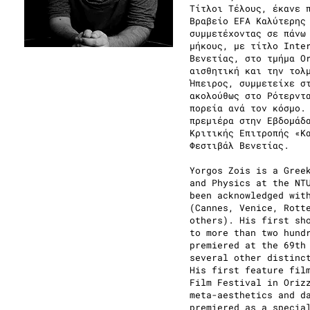
Τίτλοι Τέλους, έκανε 
Βραβείο EFA Καλύτερης
συμμετέχοντας σε πάνω
μήκους, με τίτλο Inte
Βενετίας, στο τμήμα O
αισθητική και την τολ
Ήπειρος, συμμετείχε σ
ακολούθως στο Ρότερντ
πορεία ανά τον κόσμο.
πρεμιέρα στην Εβδομάδ
Κριτικής Επιτροπής «Κ
Φεστιβάλ Βενετίας.
Yorgos Zois is a Gree
and Physics at the NT
been acknowledged wit
(Cannes, Venice, Rott
others). His first sh
to more than two hund
premiered at the 69th
several other distinc
His first feature fil
Film Festival in Oriz
meta-aesthetics and d
premiered as a specia