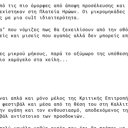
πό τις πιο όμορφες από άποψη προσέλευσης και 
εχίστηκαν στη Πλατεία Ηρώων. Οι μικρομηκάδες 
ς με μια cult ιδιαιτερότητα.
α” που νόμιζες πως θα ξεχειλίσουν από την οθό
είς και μισείς που αγαπάς αλλά δεν μπορείς επ
ες μικρού μήκους, παρά το οξύμωρο της υπόθεση
νιο χαμόγελο στα χείλη...
στιβάλ Ταινιών Μικρού Μήκους
ναι απλά και μόνο μέλος της Κριτικής Επιτροπή
 φεστιβάλ και μέσα από τη θέση του στη Καλλιτ
ην αγάπη και τον ενθουσιασμό, αποδεχόμενος τη
βάλ αντίστοιχο των προσδοκιών.
πολύ μεγάλη καθώς εκτός του ότι θα πρέπει να 