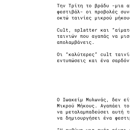
Την Τρίτη το βράδυ -μια α
φεστιβάλ- οι προβολές συν
οκτώ ταινίες μικρού μήκου
Cult, splatter και “αίματ
ταινιών που αγαπάς να μισ
απολαμβάνεις.
Οι “καλύτερες” cult ταινί
εντυπώσεις και ένα σαρδό
Η μεγάλη ευθύνη του Φε
Ο Ιωακείμ Μυλωνάς, δεν εί
Μικρού Μήκους. Αγαπάει το
να μεταλαμπαδεύσει αυτή τ
να δημιουργήσει ένα φεστι
“Η ευθύνη για εμάς είναι 