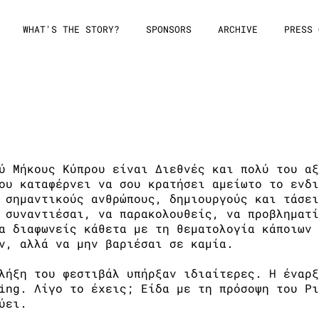
WHAT'S THE STORY?
SPONSORS
ARCHIVE
PRESS 
ort Reports
μα 18.10.14
ύ Μήκους Κύπρου είναι Διεθνές και πολύ του αξ
ου καταφέρνει να σου κρατήσει αμείωτο το ενδι
 σημαντικούς ανθρώπους, δημιουργούς και τάσει
 συναντιέσαι, να παρακολουθείς, να προβληματί
α διαφωνείς κάθετα με τη θεματολογία κάποιων 
ν, αλλά να μην βαριέσαι σε καμία.
λήξη του φεστιβάλ υπήρξαν ιδιαίτερες. Η έναρξ
ing. Λίγο το έχεις; Είδα με τη πρόσοψη του Ρι
ύει.