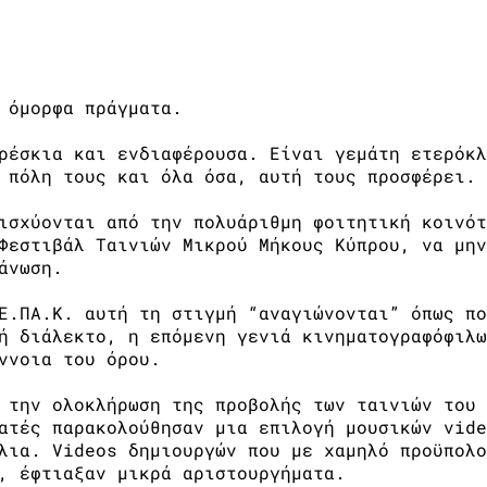
ές του ΤΕ.ΠΑ.Κ. 15.10.2014
 όμορφα πράγματα.
ρέσκια και ενδιαφέρουσα. Είναι γεμάτη ετερόκλ
 πόλη τους και όλα όσα, αυτή τους προσφέρει.
ισχύονται από την πολυάριθμη φοιτητική κοινότ
Φεστιβάλ Ταινιών Μικρού Μήκους Κύπρου, να μην
άνωση.
Ε.ΠΑ.Κ. αυτή τη στιγμή “αναγιώνονται” όπως πο
ή διάλεκτο, η επόμενη γενιά κινηματογραφόφιλω
ννοια του όρου.
 την ολοκλήρωση της προβολής των ταινιών του 
ατές παρακολούθησαν μια επιλογή μουσικών vide
λια. Videos δημιουργών που με χαμηλό προϋπολο
, έφτιαξαν μικρά αριστουργήματα.