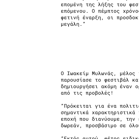
επομένη της λήξης του φεσ
επόμενου. Ο πέμπτος χρόνο
φετινή έναρξη, οι προσδοκ
μεγάλη.”
Ένα μεγάλο φεστιβάλ μι
Ο Ιωακείμ Μυλωνάς, μέλος 
παρουσίασε το φεστιβάλ κα
δημιουργήσει ακόμη έναν ο
από τις προβολές!
“Πρόκειται για ένα πολιτι
σημαντικά χαρακτηριστικά 
εποχή που διανύουμε, την 
δωρεάν, προσβάσιμο σε όλο
“Εκτός αυτού, φέτος ειδικ