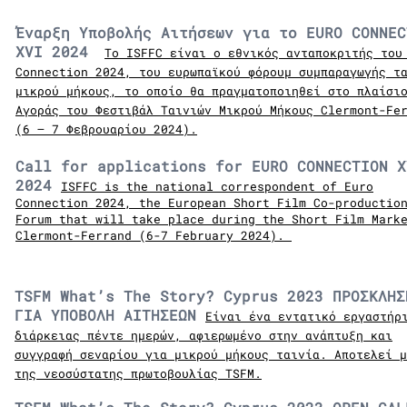
Έναρξη Υποβολής Αιτήσεων για το EURO CONNEC
XVI 2024
Το ISFFC είναι ο εθνικός ανταποκριτής του
Connection 2024, του ευρωπαϊκού φόρουμ συμπαραγωγής τ
μικρού μήκους, το οποίο θα πραγματοποιηθεί στο πλαίσι
Αγοράς του Φεστιβάλ Ταινιών Μικρού Μήκους Clermont-Fe
(6 – 7 Φεβρουαρίου 2024).
Call for applications for EURO CONNECTION X
2024
ISFFC is the national correspondent of Euro
Connection 2024, the European Short Film Co-productio
Forum that will take place during the Short Film Mark
Clermont-Ferrand (6-7 February 2024).
TSFM What’s The Story? Cyprus 2023 ΠΡΟΣΚΛΗΣ
ΓΙΑ ΥΠΟΒΟΛΗ ΑΙΤΗΣΕΩΝ
Είναι ένα εντατικό εργαστήρ
διάρκειας πέντε ημερών, αφιερωμένο στην ανάπτυξη και
συγγραφή σεναρίου για μικρού μήκους ταινία. Αποτελεί μ
της νεοσύστατης πρωτοβουλίας TSFM.