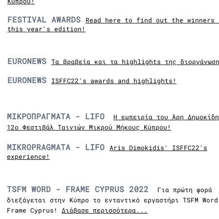
Κύπρου!
FESTIVAL ΑWARDS
Read here to find out the winners 
this year's edition!
EURONEWS
Τα βραβεία και τα highlights της διοργάνωσ
EURONEWS
ISFFC22's awards and highlights!
ΜΙΚΡΟΠΡΑΓΜΑΤΑ - LIFO
Η εμπειρία του Άρη Δημοκίδη
12ο Φεστιβάλ Ταινιών Μικρού Μήκους Κύπρου!
MIKROPRAGMATA - LIFO
Aris Dimokidis' ISFFC22's
experience!
TSFM WORD - FRAME CYPRUS 2022
Για πρώτη φορά
διεξάγεται στην Κύπρο το ενταντικό εργαστήρι TSFM Word
Frame Cyprus!
Διάβασε περισσότερα...