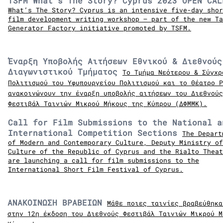
TSFM What’s The Story? Cyprus 2023 OPEN CAL
What’s The Story? Cyprus is an intensive five-day shor
film development writing workshop – part of the new Ta
Generator Factory initiative promoted by TSFM.
Έναρξη Υποβολής Αιτήσεων Εθνικού & Διεθνούς
Διαγωνιστικού Τμήματος
Το Τμήμα Νεότερου & Σύγχρ
Πολιτισμού του Υφυπουργείου Πολιτισμού και το Θέατρο Ρ
ανακοινώ
νουν την έναρξη υποβολής
αιτήσεων του Διεθνούς
Φεστιβάλ Ταινιών Μικρού Μήκους της Κύπρου (ΔΦΜΜΚ).
Call for Film Submissions to the National a
International Competition Sections
The Depart
of Modern and Contemporary Culture, Deputy Ministry of
Culture of the Republic of Cyprus and the Rialto Theat
are launching a call for film submissions to the
International Short Film Festival of Cyprus.
ΑΝΑΚΟΙΝΩΣΗ ΒΡΑΒΕΙΩΝ
Μάθε ποιες ταινίες βραβεύθηκα
στην 12η έκδοση του Διεθνούς Φεστιβάλ Ταινιών Μικρού Μ